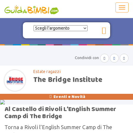
Toggl
navig
Condividi con



Estate ragazzi
The Bridge Institute
Eventi e Novità

Al Castello di Rivoli L’English Summer
Camp di The Bridge
Torna a Rivoli l’English Summer Camp di The