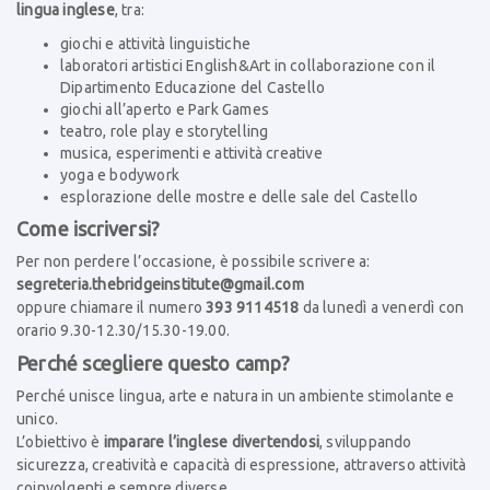
lingua inglese
, tra:
giochi e attività linguistiche
laboratori artistici English&Art in collaborazione con il
Dipartimento Educazione del Castello
giochi all’aperto e Park Games
teatro, role play e storytelling
musica, esperimenti e attività creative
yoga e bodywork
esplorazione delle mostre e delle sale del Castello
Come iscriversi?
Per non perdere l’occasione, è possibile scrivere a:
segreteria.thebridgeinstitute@gmail.com
oppure chiamare il numero
393 9114518
da lunedì a venerdì con
orario 9.30-12.30/15.30-19.00.
Perché scegliere questo camp?
Perché unisce lingua, arte e natura in un ambiente stimolante e
unico.
L’obiettivo è
imparare l’inglese divertendosi
, sviluppando
sicurezza, creatività e capacità di espressione, attraverso attività
coinvolgenti e sempre diverse.