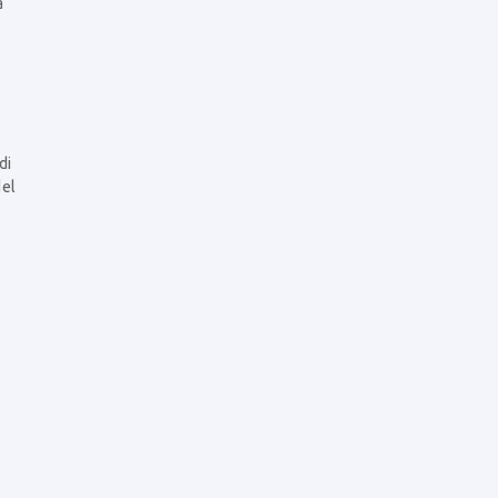
a
di
del