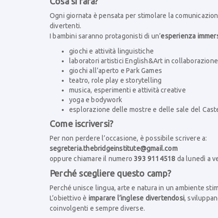
Cosa si farà?
Ogni giornata è pensata per stimolare la comunicazion
divertenti.
I bambini saranno protagonisti di un’
esperienza immersi
giochi e attività linguistiche
laboratori artistici English&Art in collaborazio
giochi all’aperto e Park Games
teatro, role play e storytelling
musica, esperimenti e attività creative
yoga e bodywork
esplorazione delle mostre e delle sale del Cast
Come iscriversi?
Per non perdere l’occasione, è possibile scrivere a:
segreteria.thebridgeinstitute@gmail.com
oppure chiamare il numero
393 9114518
da lunedì a v
Perché scegliere questo camp?
Perché unisce lingua, arte e natura in un ambiente sti
L’obiettivo è
imparare l’inglese divertendosi
, sviluppan
coinvolgenti e sempre diverse.