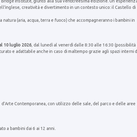
Bridge Institute, giunto alla sua ventitreesima edizione. Un’esperienz
inglese, creatività e divertimento in un contesto unico: il Castello di
lla natura (aria, acqua, terra e fuoco) che accompagneranno i bambini in
al 10 luglio 2026
, dal lunedì al venerdì dalle 8:30 alle 16:30 (possibilità 
turato e adattabile anche in caso di maltempo grazie agli spazi interni 
eo d’Arte Contemporanea, con utilizzo delle sale, del parco e delle aree
o a bambini dai 6 ai 12 anni.