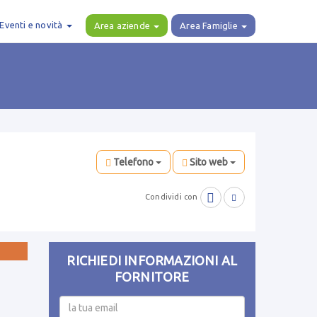
Eventi e novità
Area aziende
Area Famiglie
Telefono
Sito web

Condividi con

RICHIEDI INFORMAZIONI AL
FORNITORE