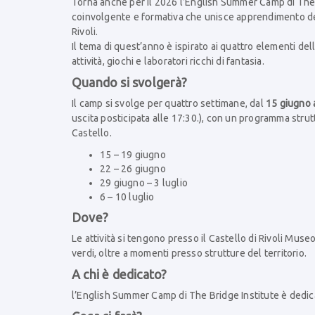
Torna anche per il 2026 l’English Summer Camp di The 
coinvolgente e formativa che unisce apprendimento dell’
Rivoli.
Il tema di quest’anno è ispirato ai quattro elementi de
attività, giochi e laboratori ricchi di fantasia.
Quando si svolgerà?
Il camp si svolge per quattro settimane, dal
15 giugno 
uscita posticipata alle 17:30.), con un programma strut
Castello.
15 – 19 giugno
22 – 26 giugno
29 giugno – 3 luglio
6 – 10 luglio
Dove?
Le attività si tengono presso il Castello di Rivoli Mus
verdi, oltre a momenti presso strutture del territorio.
A chi è dedicato?
l’English Summer Camp di The Bridge Institute è dedicat