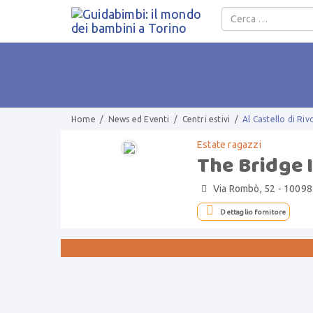
Salta al contenuto
Home
/
News ed Eventi
/
Centri estivi
/
Al Castello di Ri
Estate ragazzi
The Bridge 
Via Rombò, 52 - 10098 


Dettaglio fornitore