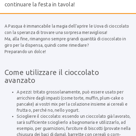
continuare la festa in tavola!
A Pasqua è immancabile la magia dell’aprire le Uova di cioccolato
con la speranza di trovare una sorpresa meravigliosa!
Ma, alla fine, rimangono sempre grandi quantità di cioccolato in
giro per la dispensa, quindi come rimediare?
Preparando un dolce!
Come utilizzare il cioccolato
avanzato
A pezzi: tritato grossolanamente, può essere usato per
arricchire dagli impasti (come torte, muffin, plum-cake o
pancake) ai vostri mix per la colazione insieme ai cereali e
frutta o, perché no, nello yogurt.
Sciogliere il cioccolato: essendo un cioccolato già lavorato,
sarà sufficiente scioglierlo a bagnomaria e utilizzarlo, ad
esempio, per guarnizioni, farciture di biscotti (provate nella
chiusura dei baci di dama), barrette con cereali o corn-