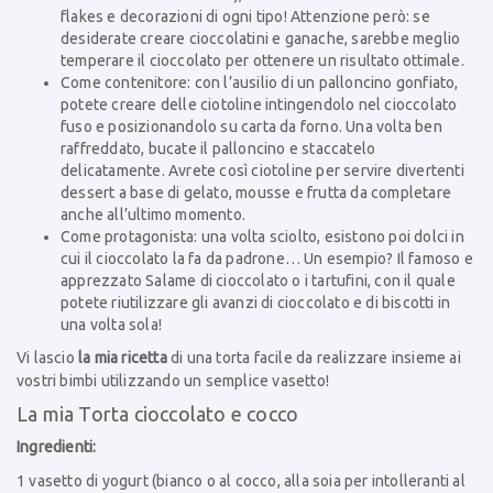
flakes e decorazioni di ogni tipo! Attenzione però: se
desiderate creare cioccolatini e ganache, sarebbe meglio
temperare il cioccolato per ottenere un risultato ottimale.
Come contenitore: con l’ausilio di un palloncino gonfiato,
potete creare delle ciotoline intingendolo nel cioccolato
fuso e posizionandolo su carta da forno. Una volta ben
raffreddato, bucate il palloncino e staccatelo
delicatamente. Avrete così ciotoline per servire divertenti
dessert a base di gelato, mousse e frutta da completare
anche all’ultimo momento.
Come protagonista: una volta sciolto, esistono poi dolci in
cui il cioccolato la fa da padrone… Un esempio? Il famoso e
apprezzato Salame di cioccolato o i tartufini, con il quale
potete riutilizzare gli avanzi di cioccolato e di biscotti in
una volta sola!
Vi lascio
la mia ricetta
di una torta facile da realizzare insieme ai
vostri bimbi utilizzando un semplice vasetto!
La mia Torta cioccolato e cocco
Ingredienti:
1 vasetto di yogurt (bianco o al cocco, alla soia per intolleranti al