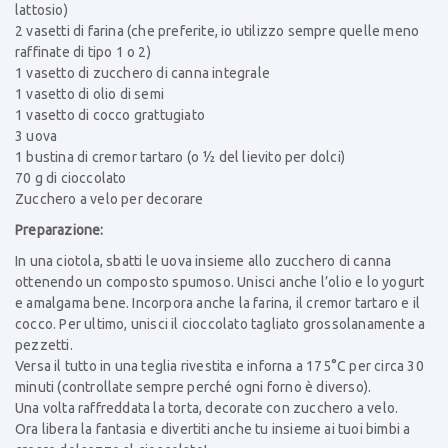
lattosio)
2 vasetti di farina (che preferite, io utilizzo sempre quelle meno
raffinate di tipo 1 o 2)
1 vasetto di zucchero di canna integrale
1 vasetto di olio di semi
1 vasetto di cocco grattugiato
3 uova
1 bustina di cremor tartaro (o ½ del lievito per dolci)
70 g di cioccolato
Zucchero a velo per decorare
Preparazione:
In una ciotola, sbatti le uova insieme allo zucchero di canna
ottenendo un composto spumoso. Unisci anche l’olio e lo yogurt
e amalgama bene. Incorpora anche la farina, il cremor tartaro e il
cocco. Per ultimo, unisci il cioccolato tagliato grossolanamente a
pezzetti.
Versa il tutto in una teglia rivestita e inforna a 175°C per circa 30
minuti (controllate sempre perché ogni forno è diverso).
Una volta raffreddata la torta, decorate con zucchero a velo.
Ora libera la fantasia e divertiti anche tu insieme ai tuoi bimbi a