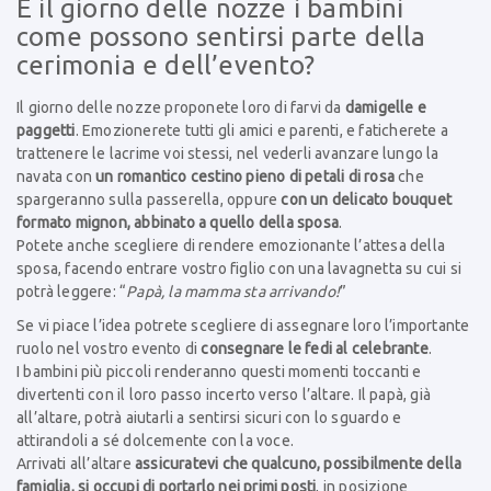
E il giorno delle nozze i bambini
come possono sentirsi parte della
cerimonia e dell’evento?
Il giorno delle nozze proponete loro di farvi da
damigelle e
paggetti
. Emozionerete tutti gli amici e parenti, e faticherete a
trattenere le lacrime voi stessi, nel vederli avanzare lungo la
navata con
un romantico cestino pieno di petali di rosa
che
spargeranno sulla passerella, oppure
con un delicato bouquet
formato mignon, abbinato a quello della sposa
.
Potete anche scegliere di rendere emozionante l’attesa della
sposa, facendo entrare vostro figlio con una lavagnetta su cui si
potrà leggere: “
Papà, la mamma sta arrivando!
”
Se vi piace l’idea potrete scegliere di assegnare loro l’importante
ruolo nel vostro evento di
consegnare le fedi al celebrante
.
I bambini più piccoli renderanno questi momenti toccanti e
divertenti con il loro passo incerto verso l’altare. Il papà, già
all’altare, potrà aiutarli a sentirsi sicuri con lo sguardo e
attirandoli a sé dolcemente con la voce.
Arrivati all’altare
assicuratevi che qualcuno, possibilmente della
famiglia, si occupi di portarlo nei primi posti
, in posizione