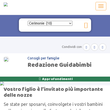
Toggl
navig
Condividi con



Consigli per famiglie
Redazione Guidabimbi
Approfondimenti

Vostro figlio è l’invitato più importante
delle nozze
Se state per sposarvi, coinvolgete i vostri bambini