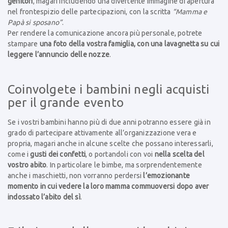
genitori
, magari includendo una divertente immagine di apertura
nel frontespizio delle partecipazioni, con la scritta
“Mamma e
Papà si sposano”
.
Per rendere la comunicazione ancora più personale, potrete
stampare
una foto della vostra famiglia, con una lavagnetta su cui
leggere l’annuncio delle nozze
.
Coinvolgete i bambini negli acquisti
per il grande evento
Se i vostri bambini hanno più di due anni potranno essere già in
grado di partecipare attivamente all’organizzazione vera e
propria, magari anche in alcune scelte che possano interessarli,
come i
gusti dei confetti
, o portandoli con voi
nella scelta del
vostro abito
. In particolare le bimbe, ma sorprendentemente
anche i maschietti, non vorranno perdersi
l’emozionante
momento in cui vedere la loro mamma commuoversi dopo aver
indossato l’abito del sì
.