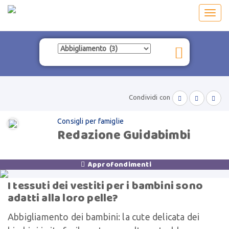
Toggl
navig
Condividi con



Consigli per famiglie
Redazione Guidabimbi
Approfondimenti

I tessuti dei vestiti per i bambini sono
adatti alla loro pelle?
Abbigliamento dei bambini: la cute delicata dei