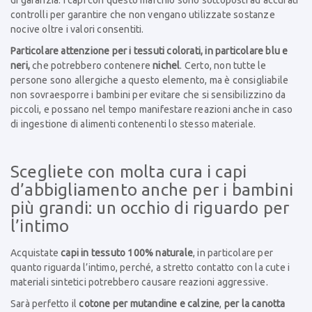
di garanzia. I capi con questo marchio sono sottoposti ad accurati
controlli per garantire che non vengano utilizzate sostanze
nocive oltre i valori consentiti.
Particolare attenzione per i tessuti colorati, in particolare blu e
neri,
che potrebbero contenere
nichel
. Certo, non tutte le
persone sono allergiche a questo elemento, ma è consigliabile
non sovraesporre i bambini per evitare che si sensibilizzino da
piccoli, e possano nel tempo manifestare reazioni anche in caso
di ingestione di alimenti contenenti lo stesso materiale.
Scegliete con molta cura i capi
d’abbigliamento anche per i bambini
più grandi: un occhio di riguardo per
l’intimo
Acquistate
capi in tessuto 100% naturale
, in particolare per
quanto riguarda l’intimo, perché, a stretto contatto con la cute i
materiali sintetici potrebbero causare reazioni aggressive.
Sarà perfetto il
cotone per mutandine e calzine
,
per la canotta