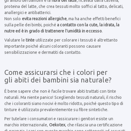
gli ambiti dei bambini è la
fibra del latte
, ricavata dalla caseina,
proteina del latte, che crea tessuti molto soffici al tatto, delicati,
anallergici e antibatterici.
Non solo
evita reazioni allergiche
, ma ha anche effetti benefici
sulla pelle dei bimbi, poiché
a contatto con la cute, la idrata, la
nutre ed è in grado di trattenere l’umidità in eccesso
.
Valutare le
tinte
utilizzate per colorare i tessuti è altrettanto
importante poiché alcuni coloranti possono causare
sensibilizzazione e dermatiti da contatto.
Come assicurarsi che i colori per
gli abiti dei bambini sia naturale?
È bene sapere che non è facile trovare abiti trattati con tinte
naturali. Ma niente panico! Scegliendo tessuti naturali, il rischio
che i coloranti siano nocivi è molto ridotto, poiché questo tipo di
tinture è utilizzato prevalentemente su fibre sintetiche.
Per tutelare i consumatori e rassicurare i genitori esiste un
marchio internazionale,
Oekotex
, che rilascia una certificazione