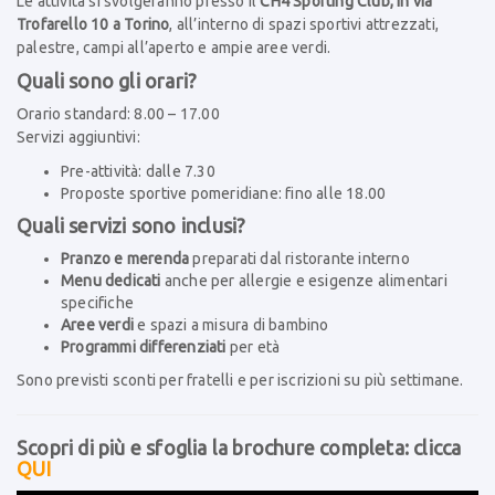
Le attività si svolgeranno presso il
CH4 Sporting Club, in via
Trofarello 10 a Torino
, all’interno di spazi sportivi attrezzati,
palestre, campi all’aperto e ampie aree verdi.
Quali sono gli orari?
Orario standard: 8.00 – 17.00
Servizi aggiuntivi:
Pre-attività: dalle 7.30
Proposte sportive pomeridiane: fino alle 18.00
Quali servizi sono inclusi?
Pranzo e merenda
preparati dal ristorante interno
Menu dedicati
anche per allergie e esigenze alimentari
specifiche
Aree verdi
e spazi a misura di bambino
Programmi differenziati
per età
Sono previsti sconti per fratelli e per iscrizioni su più settimane.
Scopri di più e sfoglia la brochure completa: clicca
QUI