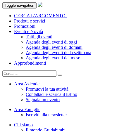
Toggle navigation
CERCA L'ARGOMENTO
Prodotti e servizi
Promozioni
Eventi e Novità
Tutti gli eventi
Agenda degli eventi di oggi
Agenda degli eventi di domani
Agenda degli eventi della settimana
Agenda degli eventi del mese
Approfondimenti
Area Aziende
Promuovi la tua attività
Contattaci e scarica il listino
Segnala un evento
Area Famiglie
Iscriviti alla newsletter
Chi siamo
Il mondo Guidabimbi