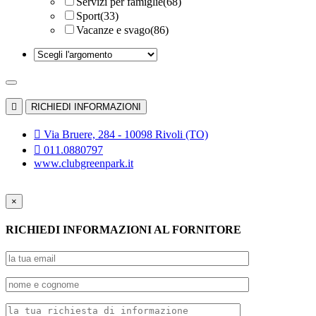
Servizi per famiglie
(68)
Sport
(33)
Vacanze e svago
(86)

RICHIEDI INFORMAZIONI

Via Bruere, 284 - 10098 Rivoli (TO)

011.0880797
www.clubgreenpark.it
×
RICHIEDI INFORMAZIONI AL FORNITORE