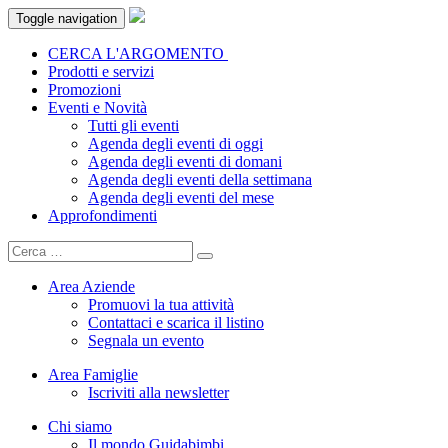
Toggle navigation
CERCA L'ARGOMENTO
Prodotti e servizi
Promozioni
Eventi e Novità
Tutti gli eventi
Agenda degli eventi di oggi
Agenda degli eventi di domani
Agenda degli eventi della settimana
Agenda degli eventi del mese
Approfondimenti
Area Aziende
Promuovi la tua attività
Contattaci e scarica il listino
Segnala un evento
Area Famiglie
Iscriviti alla newsletter
Chi siamo
Il mondo Guidabimbi