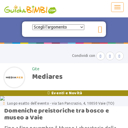
Toggl
navig
Condividi con



Gite
Mediares
Eventi e Novità


Luogo esatto dell'evento - via San Pancrazio, 4, 10050 Vaie (TO)
Domeniche preistoriche tra bosco e
museo a Vaie
Fino a fine novembre il Museo Laboratorio della