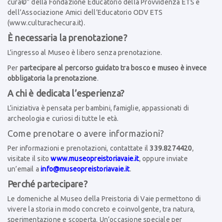
cura©” della Fondazione Educatorio della Provvidenza ETS e
dell’Associazione Amici dell’Educatorio ODV ETS
(
www.culturachecura.it
).
È necessaria la prenotazione?
L’ingresso al Museo è libero senza prenotazione.
Per
partecipare al percorso guidato tra bosco e museo è invece
obbligatoria la prenotazione
.
A chi è dedicata l’esperienza?
L’iniziativa è pensata per bambini, famiglie, appassionati di
archeologia e curiosi di tutte le età.
Come prenotare o avere informazioni?
Per informazioni e prenotazioni, contattate il
339.8274420
,
visitate il sito
www.museopreistoriavaie.it
, oppure inviate
un’email a
info@museopreistoriavaie.it
.
Perché partecipare?
Le domeniche al Museo della Preistoria di Vaie permettono di
vivere la storia in modo concreto e coinvolgente, tra natura,
sperimentazione e scoperta. Un’occasione speciale per