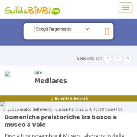
Toggl
navig
Condividi con



Gite
Mediares
Eventi e Novità


Luogo esatto dell'evento - via San Pancrazio, 4, 10050 Vaie (TO)
Domeniche preistoriche tra bosco e
museo a Vaie
Fino a fine novembre il Museo Laboratorio della