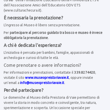
cura©” della Fondazione Educatorio della Provvidenza ETS e
dell’Associazione Amici dell’Educatorio ODV ETS
(
www.culturachecura.it
).
È necessaria la prenotazione?
L’ingresso al Museo è libero senza prenotazione.
Per
partecipare al percorso guidato tra bosco e museo è invece
obbligatoria la prenotazione
.
A chi è dedicata l’esperienza?
L’iniziativa è pensata per bambini, famiglie, appassionati di
archeologia e curiosi di tutte le età.
Come prenotare o avere informazioni?
Per informazioni e prenotazioni, contattate il
339.8274420
,
visitate il sito
www.museopreistoriavaie.it
, oppure inviate
un’email a
info@museopreistoriavaie.it
.
Perché partecipare?
Le domeniche al Museo della Preistoria di Vaie permettono di
vivere la storia in modo concreto e coinvolgente, tra natura,
sperimentazione e scoperta. Un’occasione speciale per