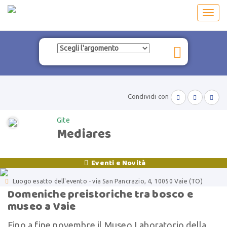
Toggl
navig
Condividi con



Gite
Mediares
Eventi e Novità


Luogo esatto dell'evento - via San Pancrazio, 4, 10050 Vaie (TO)
Domeniche preistoriche tra bosco e
museo a Vaie
Fino a fine novembre il Museo Laboratorio della