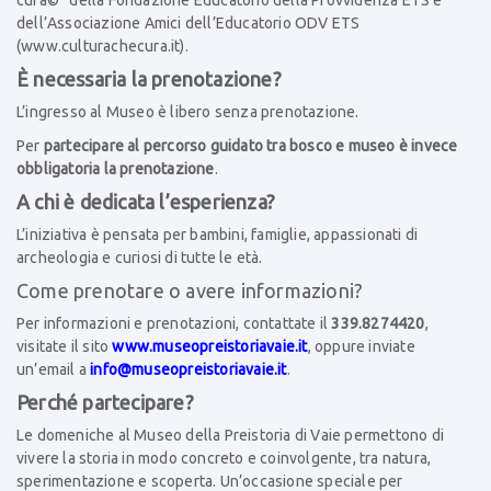
cura©” della Fondazione Educatorio della Provvidenza ETS e
dell’Associazione Amici dell’Educatorio ODV ETS
(
www.culturachecura.it
).
È necessaria la prenotazione?
L’ingresso al Museo è libero senza prenotazione.
Per
partecipare al percorso guidato tra bosco e museo è invece
obbligatoria la prenotazione
.
A chi è dedicata l’esperienza?
L’iniziativa è pensata per bambini, famiglie, appassionati di
archeologia e curiosi di tutte le età.
Come prenotare o avere informazioni?
Per informazioni e prenotazioni, contattate il
339.8274420
,
visitate il sito
www.museopreistoriavaie.it
, oppure inviate
un’email a
info@museopreistoriavaie.it
.
Perché partecipare?
Le domeniche al Museo della Preistoria di Vaie permettono di
vivere la storia in modo concreto e coinvolgente, tra natura,
sperimentazione e scoperta. Un’occasione speciale per