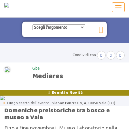
Toggl
navig
Condividi con



Gite
Mediares
Eventi e Novità


Luogo esatto dell'evento - via San Pancrazio, 4, 10050 Vaie (TO)
Domeniche preistoriche tra bosco e
museo a Vaie
Fino a fine novembre il Museo Laboratorio della