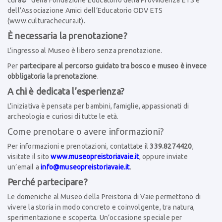
cura©” della Fondazione Educatorio della Provvidenza ETS e
dell’Associazione Amici dell’Educatorio ODV ETS
(
www.culturachecura.it
).
È necessaria la prenotazione?
L’ingresso al Museo è libero senza prenotazione.
Per
partecipare al percorso guidato tra bosco e museo è invece
obbligatoria la prenotazione
.
A chi è dedicata l’esperienza?
L’iniziativa è pensata per bambini, famiglie, appassionati di
archeologia e curiosi di tutte le età.
Come prenotare o avere informazioni?
Per informazioni e prenotazioni, contattate il
339.8274420
,
visitate il sito
www.museopreistoriavaie.it
, oppure inviate
un’email a
info@museopreistoriavaie.it
.
Perché partecipare?
Le domeniche al Museo della Preistoria di Vaie permettono di
vivere la storia in modo concreto e coinvolgente, tra natura,
sperimentazione e scoperta. Un’occasione speciale per