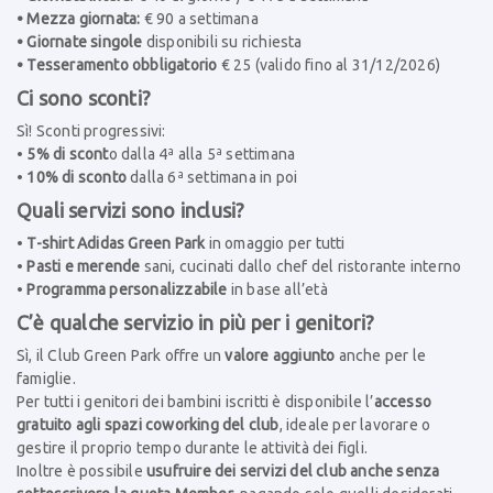
• Mezza giornata:
€ 90 a settimana
• Giornate singole
disponibili su richiesta
• Tesseramento obbligatorio
€ 25 (valido fino al 31/12/2026)
Ci sono sconti?
Sì! Sconti progressivi:
•
5% di scont
o dalla 4ª alla 5ª settimana
•
10% di sconto
dalla 6ª settimana in poi
Quali servizi sono inclusi?
•
T-shirt Adidas Green Park
in omaggio per tutti
•
Pasti e merende
sani, cucinati dallo chef del ristorante interno
•
Programma personalizzabile
in base all’età
C’è qualche servizio in più per i genitori?
Sì, il Club Green Park offre un
valore aggiunto
anche per le
famiglie.
Per tutti i genitori dei bambini iscritti è disponibile l’
accesso
gratuito agli spazi coworking del club
, ideale per lavorare o
gestire il proprio tempo durante le attività dei figli.
Inoltre è possibile
usufruire dei servizi del club anche senza