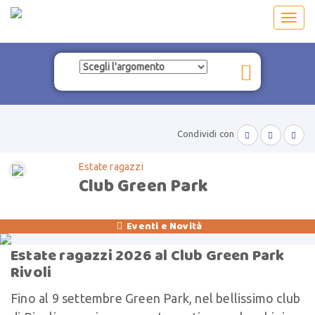
Toggl
navig
Condividi con



Estate ragazzi
Club Green Park
Eventi e Novità

Estate ragazzi 2026 al Club Green Park
Rivoli
Fino al 9 settembre Green Park, nel bellissimo club