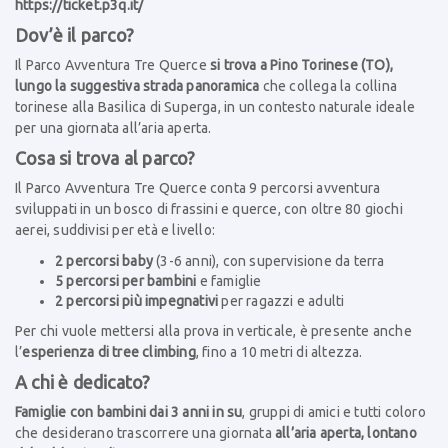
https://ticket.p3q.it/
Dov’è il parco?
Il Parco Avventura Tre Querce
si trova a Pino Torinese (TO),
lungo la suggestiva strada panoramica
che collega la collina
torinese alla Basilica di Superga, in un contesto naturale ideale
per una giornata all’aria aperta.
Cosa si trova al parco?
Il Parco Avventura Tre Querce conta 9 percorsi avventura
sviluppati in un bosco di frassini e querce, con oltre 80 giochi
aerei, suddivisi per età e livello:
2 percorsi baby
(3-6 anni), con supervisione da terra
5 percorsi per bambini
e famiglie
2 percorsi più impegnativi
per ragazzi e adulti
Per chi vuole mettersi alla prova in verticale, è presente anche
l’
esperienza di tree climbing
, fino a 10 metri di altezza.
A chi è dedicato?
Famiglie con bambini dai 3 anni in su
, gruppi di amici e tutti coloro
che desiderano trascorrere una giornata
all’aria aperta, lontano