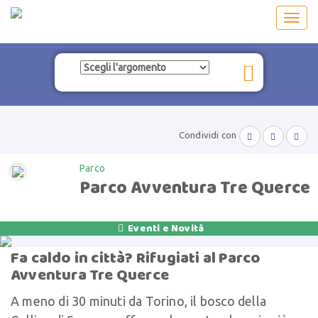
Toggl
navig
Condividi con



Parco
Parco Avventura Tre Querce
Eventi e Novità

Fa caldo in città? Rifugiati al Parco
Avventura Tre Querce
A meno di 30 minuti da Torino, il bosco della