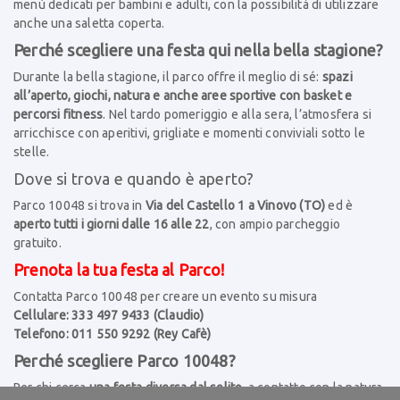
menù dedicati per bambini e adulti, con la possibilità di utilizzare
anche una saletta coperta.
Perché scegliere una festa qui nella bella stagione?
Durante la bella stagione, il parco offre il meglio di sé:
spazi
all’aperto, giochi, natura e anche aree sportive con basket e
percorsi fitness
. Nel tardo pomeriggio e alla sera, l’atmosfera si
arricchisce con aperitivi, grigliate e momenti conviviali sotto le
stelle.
Dove si trova e quando è aperto?
Parco 10048 si trova in
Via del Castello 1 a Vinovo (TO)
ed è
aperto tutti i giorni dalle 16 alle 22
, con ampio parcheggio
gratuito.
Prenota la tua festa al Parco!
Contatta Parco 10048 per creare un evento su misura
Cellulare: 333 497 9433 (Claudio)
Telefono: 011 550 9292 (Rey Cafè)
Perché scegliere Parco 10048?
Per chi cerca
una festa diversa dal solito
, a contatto con la natura