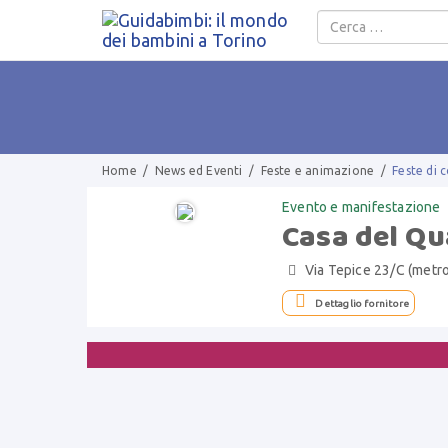
Salta al contenuto
Home
/
News ed Eventi
/
Feste e animazione
/
Feste di 
Evento e manifestazione
Casa del Qu
Via Tepice 23/C (metro


Dettaglio fornitore