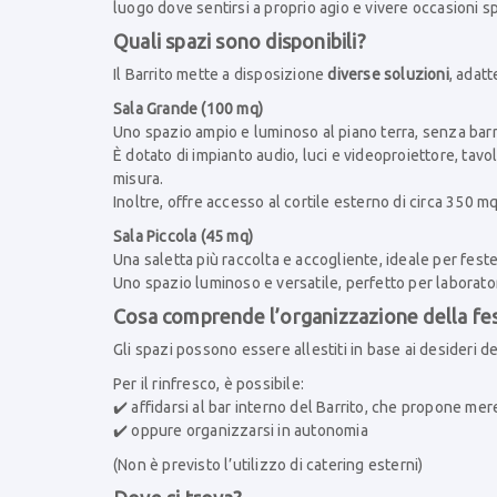
luogo dove sentirsi a proprio agio e vivere occasioni spe
Quali spazi sono disponibili?
Il Barrito mette a disposizione
diverse soluzioni
, adatt
Sala Grande (100 mq)
Uno spazio ampio e luminoso al piano terra, senza barrie
È dotato di impianto audio, luci e videoproiettore, tav
misura.
Inoltre, offre accesso al cortile esterno di circa 350 m
Sala Piccola (45 mq)
Una saletta più raccolta e accogliente, ideale per feste
Uno spazio luminoso e versatile, perfetto per laboratori
Cosa comprende l’organizzazione della fe
Gli spazi possono essere allestiti in base ai desideri de
Per il rinfresco, è possibile:
✔️ affidarsi al bar interno del Barrito, che propone me
✔️ oppure organizzarsi in autonomia
(Non è previsto l’utilizzo di catering esterni)