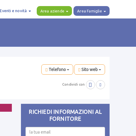
Eventi e novità
Area aziende
Area Famiglie
Telefono
Sito web

Condividi con

RICHIEDI INFORMAZIONI AL
FORNITORE