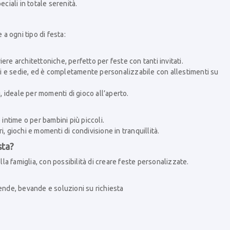
ciali in totale serenità.
e a ogni tipo di festa:
re architettoniche, perfetto per feste con tanti invitati.
oli e sedie, ed è completamente personalizzabile con allestimenti su
q, ideale per momenti di gioco all’aperto.
 intime o per bambini più piccoli.
, giochi e momenti di condivisione in tranquillità.
sta?
lla famiglia, con possibilità di creare feste personalizzate.
rende, bevande e soluzioni su richiesta