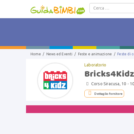
Salta al contenuto
Home
/
News ed Eventi
/
Feste e animazione
/
Feste di
Laboratorio
Bricks4Kid
Corso Siracusa, 10 - 1


Dettaglio fornitore