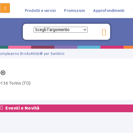
Prodotti e servizi
Promozioni
Approfondimenti
 compleanno Bricks4Kidz® per bambini
z®
0136 Torino (TO)

Eventi e Novità