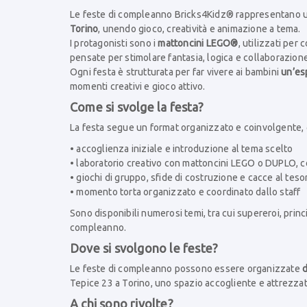
Le feste di compleanno Bricks4Kidz® rappresentano
Torino
, unendo gioco, creatività e animazione a tema.
I protagonisti sono i
mattoncini LEGO®
, utilizzati per
pensate per stimolare fantasia, logica e collaborazione
Ogni festa è strutturata per far vivere ai bambini
un’es
momenti creativi e gioco attivo.
Come si svolge la festa?
La festa segue un format organizzato e coinvolgente, g
• accoglienza iniziale e introduzione al tema scelto
• laboratorio creativo con mattoncini LEGO o DUPLO, 
• giochi di gruppo, sfide di costruzione e cacce al tes
• momento torta organizzato e coordinato dallo staff
Sono disponibili numerosi temi, tra cui supereroi, princ
compleanno.
Dove si svolgono le feste?
Le feste di compleanno possono essere organizzate
d
Tepice 23 a Torino, uno spazio accogliente e attrezzato
A chi sono rivolte?