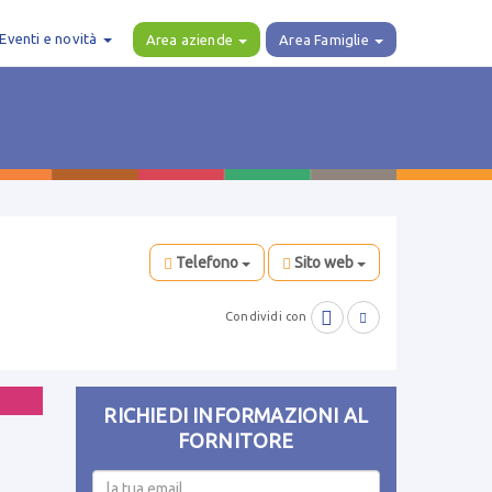
Eventi e novità
Area aziende
Area Famiglie
Telefono
Sito web

Condividi con

RICHIEDI INFORMAZIONI AL
FORNITORE