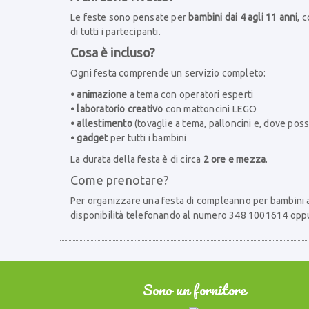
Le feste sono pensate per
bambini dai 4 agli 11 anni
, 
di tutti i partecipanti.
Cosa è incluso?
Ogni festa comprende un servizio completo:
• animazione
a tema con operatori esperti
• laboratorio creativo
con mattoncini LEGO
• allestimento
(tovaglie a tema, palloncini e, dove poss
• gadget
per tutti i bambini
La durata della festa è di circa
2 ore e mezza
.
Come prenotare?
Per organizzare una festa di compleanno per bambini a
disponibilità telefonando al numero 348 1001614 opp
Sono un fornitore