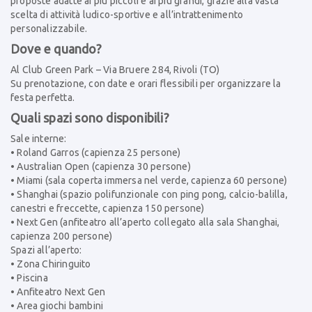
proposte adatte ai più piccoli e ai più grandi, grazie alla vasta
scelta di attività ludico-sportive e all’intrattenimento
personalizzabile.
Dove e quando?
Al Club Green Park – Via Bruere 284, Rivoli (TO)
Su prenotazione, con date e orari flessibili per organizzare la
festa perfetta.
Quali spazi sono disponibili?
Sale interne:
• Roland Garros (capienza 25 persone)
• Australian Open (capienza 30 persone)
• Miami (sala coperta immersa nel verde, capienza 60 persone)
• Shanghai (spazio polifunzionale con ping pong, calcio-balilla,
canestri e freccette, capienza 150 persone)
• Next Gen (anfiteatro all’aperto collegato alla sala Shanghai,
capienza 200 persone)
Spazi all’aperto:
• Zona Chiringuito
• Piscina
• Anfiteatro Next Gen
• Area giochi bambini