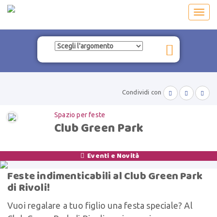
Toggl
navig
Condividi con



Spazio per feste
Club Green Park
Eventi e Novità

Feste indimenticabili al Club Green Park
di Rivoli!
Vuoi regalare a tuo figlio una festa speciale? Al