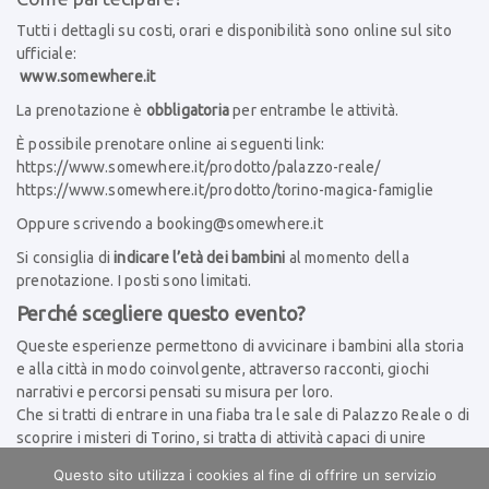
Tutti i dettagli su costi, orari e disponibilità sono online sul sito
ufficiale:
www.somewhere.it
La prenotazione è
obbligatoria
per entrambe le attività.
È possibile prenotare online ai seguenti link:
https://www.somewhere.it/prodotto/palazzo-reale/
https://www.somewhere.it/prodotto/torino-magica-famiglie
Oppure scrivendo a
booking@somewhere.it
Si consiglia di
indicare l’età dei bambini
al momento della
prenotazione. I posti sono limitati.
Perché scegliere questo evento?
Queste esperienze permettono di avvicinare i bambini alla storia
e alla città in modo coinvolgente, attraverso racconti, giochi
narrativi e percorsi pensati su misura per loro.
Che si tratti di entrare in una fiaba tra le sale di Palazzo Reale o di
scoprire i misteri di Torino, si tratta di attività capaci di unire
cultura e divertimento per tutta la famiglia.
Questo sito utilizza i cookies al fine di offrire un servizio