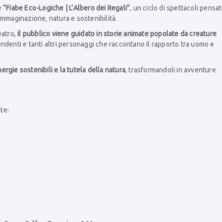
e
“Fiabe Eco-Logiche | L’Albero dei Regali”
, un ciclo di spettacoli pensa
immaginazione, natura e sostenibilità.
eatro,
il pubblico viene guidato in storie animate popolate da creature
aprendenti e tanti altri personaggi che raccontano il rapporto tra uomo e
energie sostenibili e la tutela della natura
, trasformandoli in avventure
te: