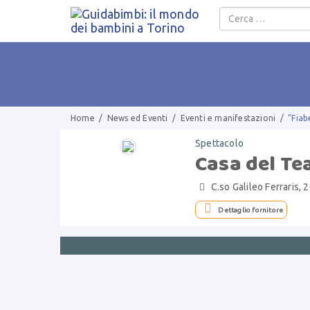
Salta al contenuto
Home
/
News ed Eventi
/
Eventi e manifestazioni
/
“Fiab
Spettacolo
Casa del Te
C.so Galileo Ferraris, 


Dettaglio fornitore