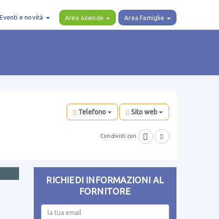
Eventi e novità
Area aziende
Area Famiglie
Telefono
Sito web

Condividi con

RICHIEDI INFORMAZIONI AL
FORNITORE