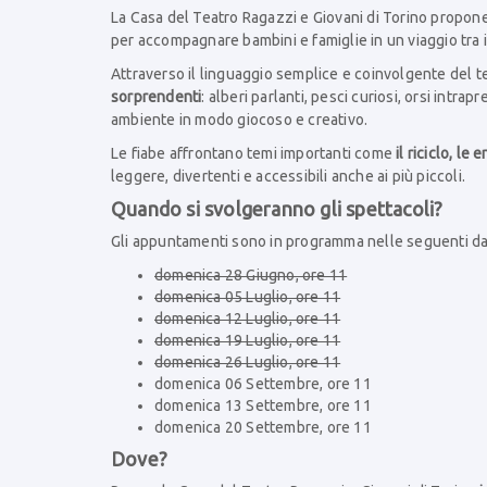
La Casa del Teatro Ragazzi e Giovani di Torino propon
per accompagnare bambini e famiglie in un viaggio tra 
Attraverso il linguaggio semplice e coinvolgente del t
sorprendenti
: alberi parlanti, pesci curiosi, orsi intr
ambiente in modo giocoso e creativo.
Le fiabe affrontano temi importanti come
il riciclo, le 
leggere, divertenti e accessibili anche ai più piccoli.
Quando si svolgeranno gli spettacoli?
Gli appuntamenti sono in programma nelle seguenti da
domenica 28 Giugno, ore 11
domenica 05 Luglio, ore 11
domenica 12 Luglio, ore 11
domenica 19 Luglio, ore 11
domenica 26 Luglio, ore 11
domenica 06 Settembre, ore 11
domenica 13 Settembre, ore 11
domenica 20 Settembre, ore 11
Dove?