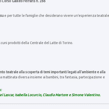
n Corso Galileo Ferraris n. 266
 su
e per tutte le famiglie che desiderano vivere un’esperienza teatral
uni prodotti della Centrale del Latte di Torino.
nto teatrale alla scoperta di temi importanti legati all’ambiente e alla
a mattinata diversa insieme ai bambini, tra fantasia, partecipazione e
:
l Lascar, Isabella Locurcio, Claudia Martore e Simone Valentino.