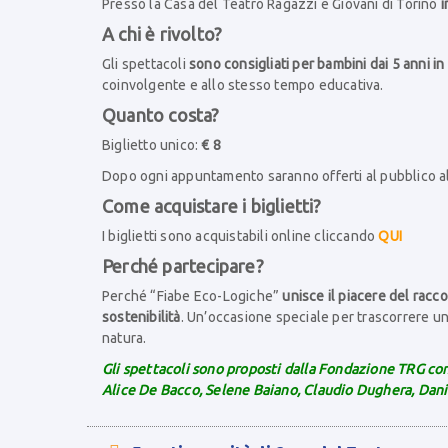
Presso la Casa del Teatro Ragazzi e Giovani di Torino
i
A chi è rivolto?
Gli spettacoli
sono consigliati per bambini dai 5 anni in
coinvolgente e allo stesso tempo educativa.
Quanto costa?
Biglietto unico:
€ 8
Dopo ogni appuntamento saranno offerti al pubblico alc
Come acquistare i biglietti?
I biglietti sono acquistabili online cliccando
QUI
Perché partecipare?
Perché “Fiabe Eco-Logiche”
unisce il piacere del racco
sostenibilità
. Un’occasione speciale per trascorrere un
natura.
Gli spettacoli sono proposti dalla Fondazione TRG con
Alice De Bacco, Selene Baiano, Claudio Dughera, Danie