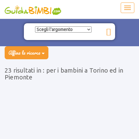
Toggl
navig
Affina la ricerca
23 risultati in : per i bambini a Torino ed in
Piemonte