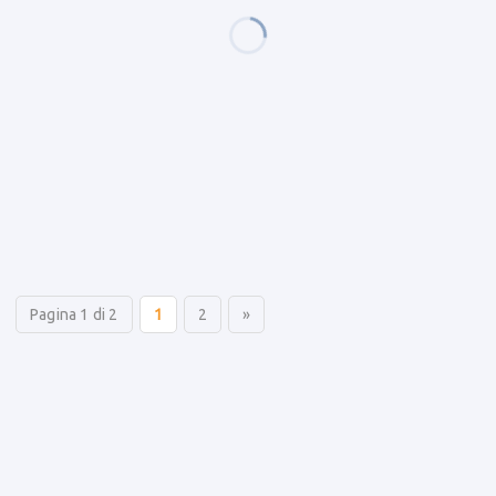
Pagina 1 di 2
1
2
»