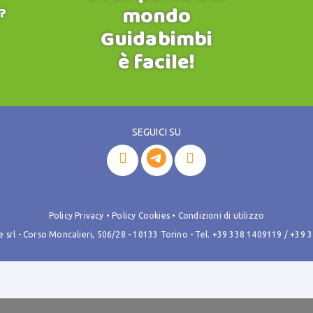
mondo
?
Guidabimbi
è facile!
SEGUICI SU


Policy Privacy
•
Policy Cookies
•
Condizioni di utilizzo
rl - Corso Moncalieri, 506/28 - 10133 Torino - Tel.
+39 338 1409119
/
+39 