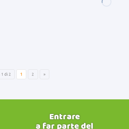
 1 di 2
1
2
»
Entrare
a far parte del