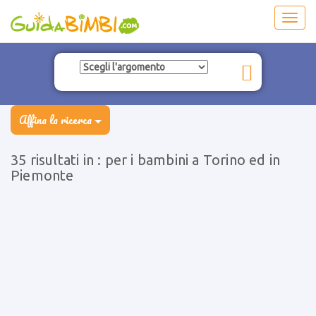
Toggl
navig
Affina la ricerca
35 risultati in : per i bambini a Torino ed in
Piemonte