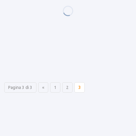
Pagina 3 di 3
«
1
2
3