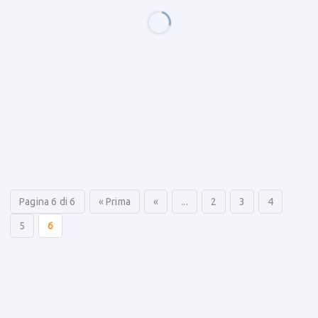
Pagina 6 di 6
« Prima
«
...
2
3
4
5
6