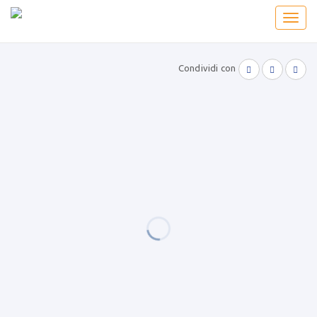
Toggl
navig
Condividi con


