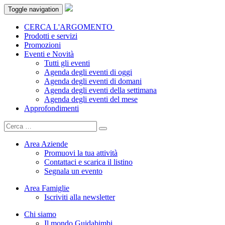
Toggle navigation
CERCA L'ARGOMENTO
Prodotti e servizi
Promozioni
Eventi e Novità
Tutti gli eventi
Agenda degli eventi di oggi
Agenda degli eventi di domani
Agenda degli eventi della settimana
Agenda degli eventi del mese
Approfondimenti
Area Aziende
Promuovi la tua attività
Contattaci e scarica il listino
Segnala un evento
Area Famiglie
Iscriviti alla newsletter
Chi siamo
Il mondo Guidabimbi