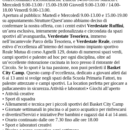
Mercoledi 9.00-13.00 / 15.00-19.00 Giovedì 9.00-13.00 / 14.00-
18.00 Venerdì 9.00-13.00.
Apertura al pubblico: Martedì e Mercoledì 9.00-13.00 e 15.00-19.00
su appuntamento.
Strutture:
Quest’anno abbiamo deciso di
confermare la nostra offerta, con i centri estivi
Verdestate Ruffini
,
un’area esclusiva, interamente pedonalizzata e circondata da spazi
sportivi all’avanguardia,
Verdestate Tesoriera
, immerso
nell’incantevole Parco della Tesoriera, e
Verdestate Reale
, centro
estivo d’eccellenza all’interno del nuovissimo impianto sportivo
Reale Mutua di corso Agnelli 129, dotato di numerosi spazi verdi,
campi sportivi e palestre ad hoc per ogni disciplina, oltre ad
un’eccellente ristorazione cucinata in loco presso il ristorante del
Circolo. Se lo sport è la tua passione, non puoi perderti il
Basket
City Camp
. Questo camp d’eccellenza, dedicato a giovani atleti dai
6 ai 13 anni si svolge negli spazi della Scuola Primaria Fattori, tra
palestre attrezzate e campi sportivi. La location perfetta per giocare a
pallacanestro in sicurezza.
Attività e laboratori:
• Giochi all’aperto
• Attività creative
• Sport di squadra
• Allenamenti e tecnica per i piccoli sportivi del Basket City Camp
• Giornate settimanali in piscina o al parco acquatico per rinfrescarsi
e divertirsi!
Servizi e iniziative:
Per bambini e ragazzi dai 4 ai 14 anni.
• Orario continuato dalle ore 7.30 fino alle ore 18.00
• Sport e laboratori creativi