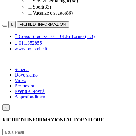
Servizi per famiglie
(68)
Sport
(33)
Vacanze e svago
(86)

RICHIEDI INFORMAZIONI

Corso Siracusa 10 - 10136 Torino (TO)

011.352855
www.polismile.it
Scheda
Dove siamo
Video
Promozioni
Eventi e Novità
Approfondimenti
×
RICHIEDI INFORMAZIONI AL FORNITORE