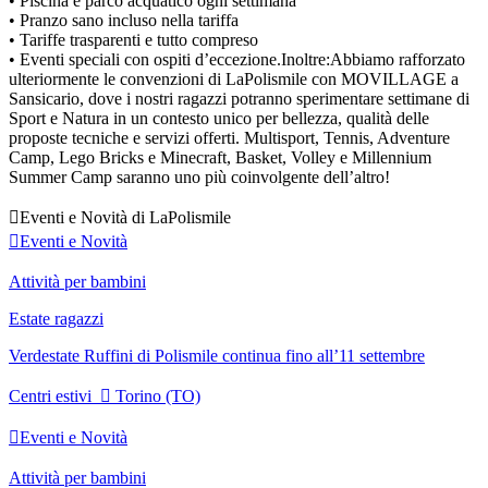
• Piscina e parco acquatico ogni settimana
• Pranzo sano incluso nella tariffa
• Tariffe trasparenti e tutto compreso
• Eventi speciali con ospiti d’eccezione.
Inoltre:
Abbiamo rafforzato
ulteriormente le convenzioni di LaPolismile con MOVILLAGE a
Sansicario, dove i nostri ragazzi potranno sperimentare settimane di
Sport e Natura in un contesto unico per bellezza, qualità delle
proposte tecniche e servizi offerti. Multisport, Tennis, Adventure
Camp, Lego Bricks e Minecraft, Basket, Volley e Millennium
Summer Camp saranno uno più coinvolgente dell’altro!

Eventi e Novità di LaPolismile

Eventi e Novità
Attività per bambini
Estate ragazzi
Verdestate Ruffini di Polismile continua fino all’11 settembre
Centri estivi

Torino (TO)

Eventi e Novità
Attività per bambini