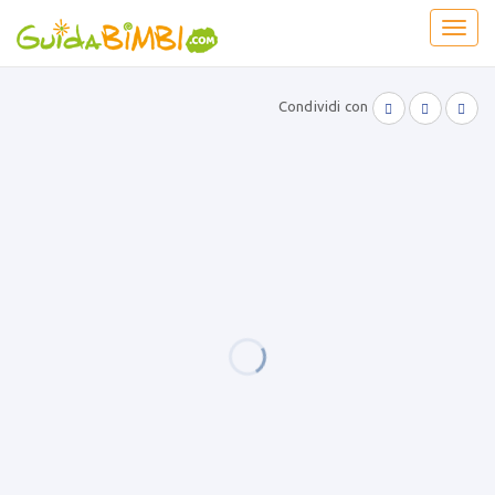
Toggl
navig
Condividi con


