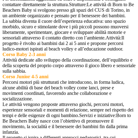
contattare direttamente la struttura.
Strutture:
Le attività di Born to Be
Beachers Baby si svolgono presso gli spazi del CUS di Torino, in
un ambiente organizzato e pensato per il benessere dei bambini.
La sabbia diventa il cuore dell’esperienza educativa: uno spazio
morbido, sicuro e stimolante dove i più piccoli possono muoversi
liberamente, sperimentare, giocare e sviluppare abilità motorie e
sensoriali attraverso il contatto diretto con l’ambiente.
Attività:
Il
progetto è rivolto ai bambini dai 2 ai 5 anni e propone percorsi
ludico-motori ispirati al beach volley e all’educazione outdoor.
Corso Baby 2-3 anni
Attività dedicate allo sviluppo della coordinazione, dell’equilibrio e
della scoperta del proprio corpo attraverso il gioco libero e sensoriale
sulla sabbia.
Corso Junior 4-5 anni
Percorsi motori più strutturati che introducono, in forma ludica,
alcune abilità di base del beach volley come lanci, prese e
movimenti coordinati, favorendo anche collaborazione e
socializzazione.
Le attività vengono proposte attraverso giochi, percorsi motori,
esperienze sensoriali e momenti di relazione, sempre nel rispetto dei
tempi e delle esigenze di ogni bambino.
Servizi e iniziative:
Born to
Be Beachers Baby nasce con l’obiettivo di promuovere il
movimento, la socialità e il benessere dei bambini fin dalla prima
infanzia.
Il progetto si ispira a differenti approcci pedagogici, tra cui