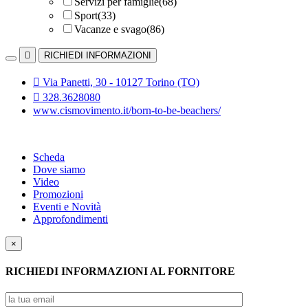
Servizi per famiglie
(68)
Sport
(33)
Vacanze e svago
(86)

RICHIEDI INFORMAZIONI

Via Panetti, 30 - 10127 Torino (TO)

328.3628080
www.cismovimento.it/born-to-be-beachers/
Scheda
Dove siamo
Video
Promozioni
Eventi e Novità
Approfondimenti
×
RICHIEDI INFORMAZIONI AL FORNITORE