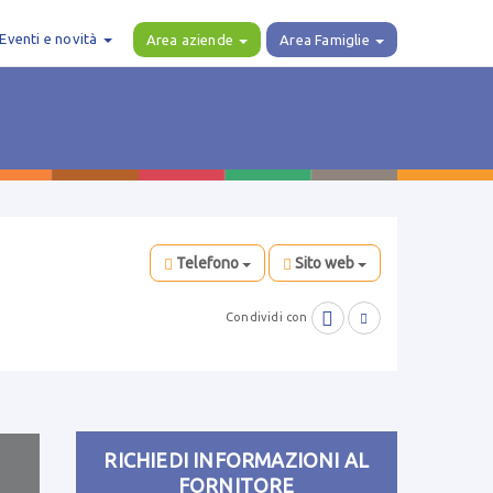
Eventi e novità
Area aziende
Area Famiglie
Telefono
Sito web

Condividi con

RICHIEDI INFORMAZIONI AL
FORNITORE