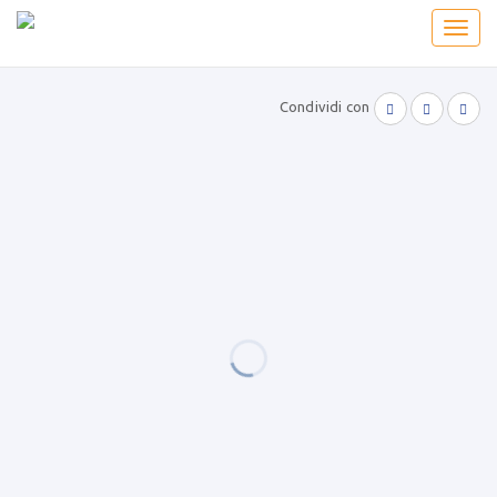
Toggl
navig
Condividi con


