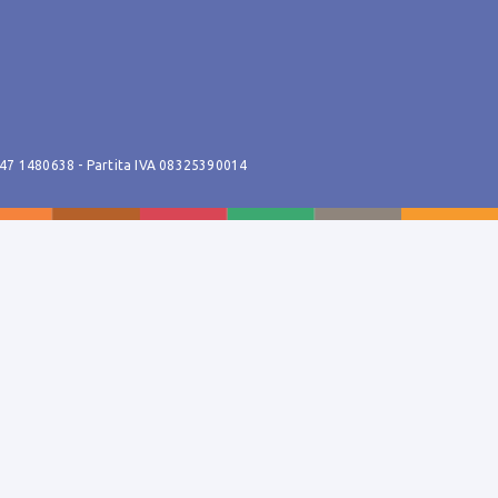
347 1480638
- Partita IVA 08325390014