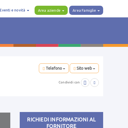
Eventi e novità
Area aziende
Area Famiglie
Telefono
Sito web

Condividi con

RICHIEDI INFORMAZIONI AL
FORNITORE