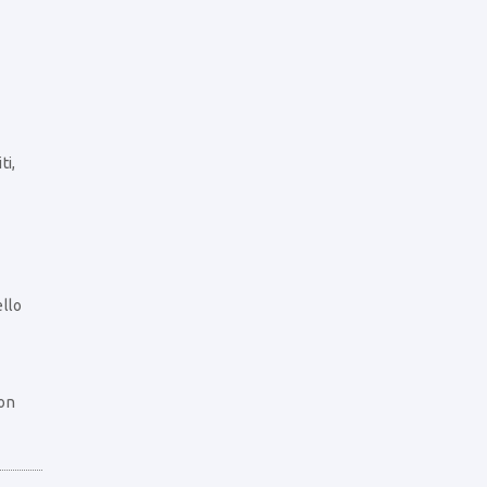
ti,
ello
con