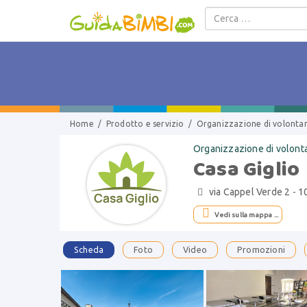
Salta al contenuto
Home
/
Prodotto e servizio
/
Organizzazione di volontar
Organizzazione di volonta
Casa Giglio
via Cappel Verde 2 - 1


Vedi sulla mappa ...
Scheda
Foto
Video
Promozioni