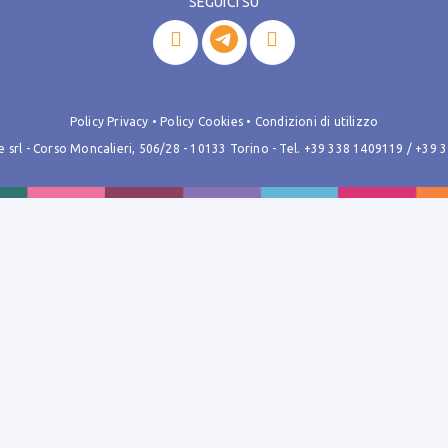
SEGUICI SU


Policy Privacy
•
Policy Cookies
•
Condizioni di utilizzo
rl - Corso Moncalieri, 506/28 - 10133 Torino - Tel.
+39 338 1409119
/
+39 