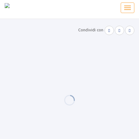
Toggl
navig
Condividi con


