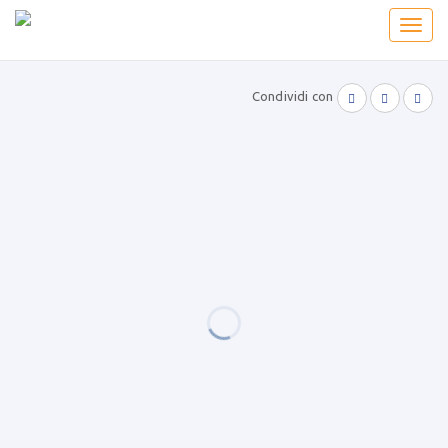
Toggl
navig
Condividi con


