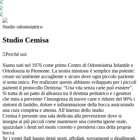
Studio odontoiatrico
Studio Cemisa

Perché noi
Siamo nati nel 1976 come primo Centro di Odontoiatria Infantile e
Ortodonzia in Piemonte. La nostra missione è semplice ma potente:
creare un’ambiente accogliente e sicuro dove ogni piccolo paziente
si senta unico. Per realizzare questo abbiamo sviluppato per i piccoli
pazienti il protocollo Dentyna: “Una vita senza carie può esistere”.
Si tratta di un patto di alleanza tra il dentista pediatrico e i genitori
che mira a prevenire l’insorgenza di nuove carie e ridurre del 90% i
sintomi di fastidio, dolore e infiammazione della bocca assicurando
una cura completa e attenta. All’interno dello studio
Cemisa è presente una sala dedicata alla prevenzione dove si
insegna ai più piccoli come mantenere una corretta igiene orale,
spazzolare i denti nel modo corretto e prendersi cura della propria
bocca.
Se i vostri figli hanno denti storti, affollati, sovrapposti o disallineati,