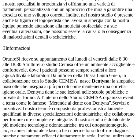
i nostri specialisti in ortodonzia vi offriranno una varietà di
trattamenti personalizzati con un approccio che mira a garantire una
crescita ed uno sviluppo corretti. Inoltre, nel nostro studio è presente
anche la figura del logopedista che lavora in sinergia con la nostra
équipe ponendo attenzione alla motricità orofacciale e a sue
eventuali alterazioni, che possono essere la causa o la conseguenza
di malocclusioni dentali o scheletriche.

Informazioni
Orario:
Si riceve su appuntamento dal lunedì al venerdì dalle 8.30
alle 18.30.
Strutture
Lo studio Cemisa offre un ambiente accogliente e
confortevole, dove i pazienti possono sempre sentirsi a loro
agio.
Attività e laboratori:
Da un’idea della Dr.ssa Laura Gueli, in
collaborazione con lo Studio CEMISA, nasce
Dentyna
: la simpatica
mascotte che insegna ai più piccoli come mantenere una corretta
igiene orale. Dentyna tiene le sue lezioni nelle scuole pubbliche e
private di Torino. All’interno dello Studio CEMISA organizza eventi
a tema come le famose “Merende al dente con Dentyna”.
Servizi e
iniziative:
Il nostro team è composto da professionisti altamente
qualificati in diverse specializzazioni odontoiatriche, che collaborano
per fornire cure complete e integrate. Il nostro studio è dotato delle
più moderne tecnologie odontoiatriche, tra cui ortopantomografo,
tac, scanner intraorale e laser, che ci permettono di offrire diagnosi
precise e trattamenti efficaci direttamente in sede. Inoltre, utilizziamo