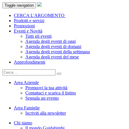
Toggle navigation
CERCA L'ARGOMENTO
Prodotti e servizi
Promozioni
Eventi e Novità
Tutti gli eventi
Agenda degli eventi di oggi
Agenda degli eventi di domani
Agenda degli eventi della settimana
Agenda degli eventi del mese
Approfondimenti
Area Aziende
Promuovi la tua attività
Contattaci e scarica il listino
Segnala un evento
Area Famiglie
Iscriviti alla newsletter
Chi siamo
Il mondo Guidabimbi