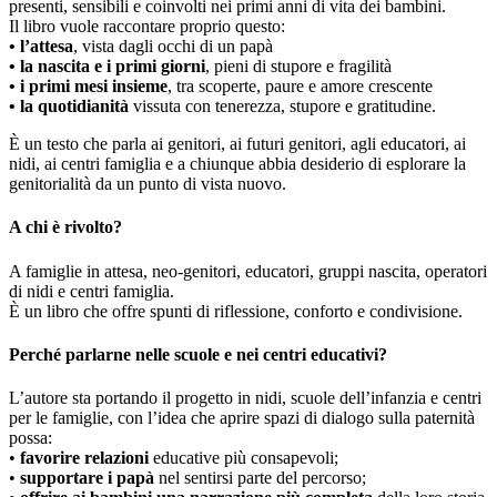
presenti, sensibili e coinvolti nei primi anni di vita dei bambini.
Il libro vuole raccontare proprio questo:
• l’attesa
, vista dagli occhi di un papà
• la nascita e i primi giorni
, pieni di stupore e fragilità
• i primi mesi insieme
, tra scoperte, paure e amore crescente
• la quotidianità
vissuta con tenerezza, stupore e gratitudine.
È un testo che parla ai genitori, ai futuri genitori, agli educatori, ai
nidi, ai centri famiglia e a chiunque abbia desiderio di esplorare la
genitorialità da un punto di vista nuovo.
A chi è rivolto?
A famiglie in attesa, neo-genitori, educatori, gruppi nascita, operatori
di nidi e centri famiglia.
È un libro che offre spunti di riflessione, conforto e condivisione.
Perché parlarne nelle scuole e nei centri educativi?
L’autore sta portando il progetto in nidi, scuole dell’infanzia e centri
per le famiglie, con l’idea che aprire spazi di dialogo sulla paternità
possa:
•
favorire relazioni
educative più consapevoli;
•
supportare i papà
nel sentirsi parte del percorso;