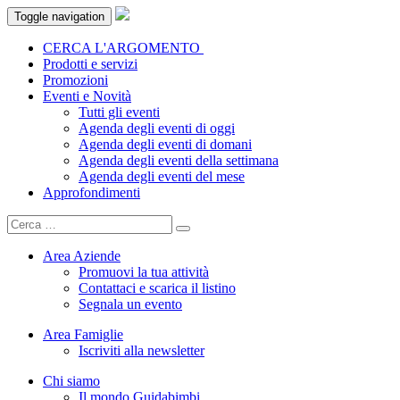
Toggle navigation
CERCA L'ARGOMENTO
Prodotti e servizi
Promozioni
Eventi e Novità
Tutti gli eventi
Agenda degli eventi di oggi
Agenda degli eventi di domani
Agenda degli eventi della settimana
Agenda degli eventi del mese
Approfondimenti
Area Aziende
Promuovi la tua attività
Contattaci e scarica il listino
Segnala un evento
Area Famiglie
Iscriviti alla newsletter
Chi siamo
Il mondo Guidabimbi