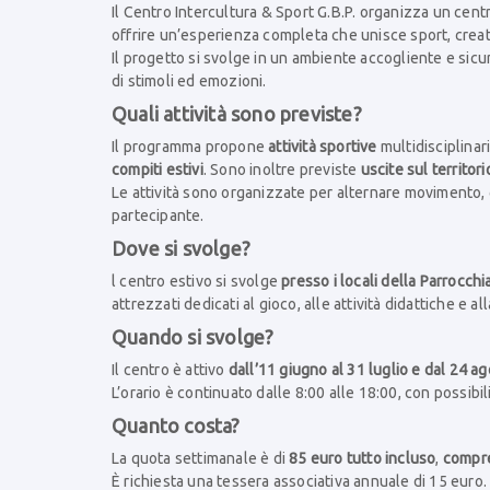
Il Centro Intercultura & Sport G.B.P. organizza un cent
offrire un’esperienza completa che unisce sport, creat
Il progetto si svolge in un ambiente accogliente e sicur
di stimoli ed emozioni.
Quali attività sono previste?
Il programma propone
attività sportive
multidisciplinari
compiti estivi
. Sono inoltre previste
uscite sul territori
Le attività sono organizzate per alternare movimento, 
partecipante.
Dove si svolge?
l centro estivo si svolge
presso i locali della Parrocch
attrezzati dedicati al gioco, alle attività didattiche e a
Quando si svolge?
Il centro è attivo
dall’11 giugno al 31 luglio e dal 24 ago
L’orario è continuato dalle 8:00 alle 18:00, con possibil
Quanto costa?
La quota settimanale è di
85 euro tutto incluso
,
compren
È richiesta una tessera associativa annuale di 15 euro.