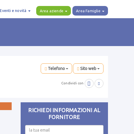
Eventi e novità
Area aziende
Area Famiglie
Telefono
Sito web

Condividi con

RICHIEDI INFORMAZIONI AL
FORNITORE