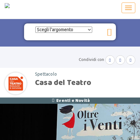
Toggl
navig
Condividi con



Spettacolo
Casa del Teatro
Eventi e Novità
