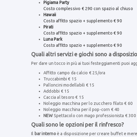
Pigiama Party
Costo complessivo € 290 con spazio al chiuso
Hawaii
Costo affitto spazio + supplemento € 90
Pirati
Costo affitto spazio + supplemento € 90
Luna Park
Costo affitto spazio + supplemento € 90
Quali altri servizi e giochi sono a disposizi
Per dare un tocco in più ai tuoi festeggiamenti puoi ag
Affitto campo da calcio € 25/ora
Truccabimbi € 15
Palloncini modellabili € 15
Addobbi € 15
Caccia al tesoro € 15
Noleggio macchina per lo zucchero filato € 60
Noleggio macchina per il pop-corn € 40
NEW
Spettacolo con mago professionista € 300
Quali sono le opzioni per il rinfresco?
Il
bar interno
è a disposizione per creare buffet e me