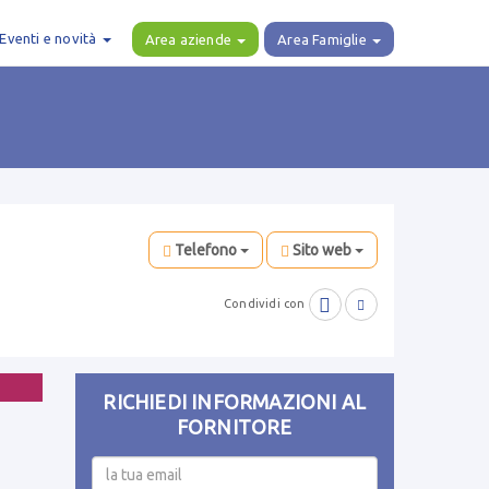
Eventi e novità
Area aziende
Area Famiglie
Telefono
Sito web

Condividi con

RICHIEDI INFORMAZIONI AL
FORNITORE