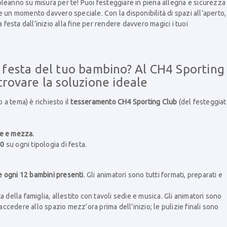
leanno su misura per te! Puoi festeggiare in piena allegria e sicurezza
 un momento davvero speciale. Con la disponibilità di spazi all’aperto,
 festa dall’inizio alla fine per rendere davvero magici i tuoi
a festa del tuo bambino? Al CH4 Sporting
trovare la soluzione ideale
o a tema) è richiesto il
tesseramento CH4 Sporting Club
(del festeggiat
e e mezza.
10
su ogni tipologia di festa.
e ogni 12 bambini presenti
. Gli animatori sono tutti formati, preparati e
 della famiglia, allestito con tavoli sedie e musica. Gli animatori sono
 accedere allo spazio mezz’ora prima dell’inizio; le pulizie finali sono