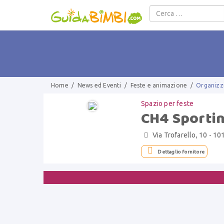
Salta al contenuto
Home
/
News ed Eventi
/
Feste e animazione
/
Organizzi
Spazio per feste
CH4 Sportin
Via Trofarello, 10 - 10


Dettaglio fornitore