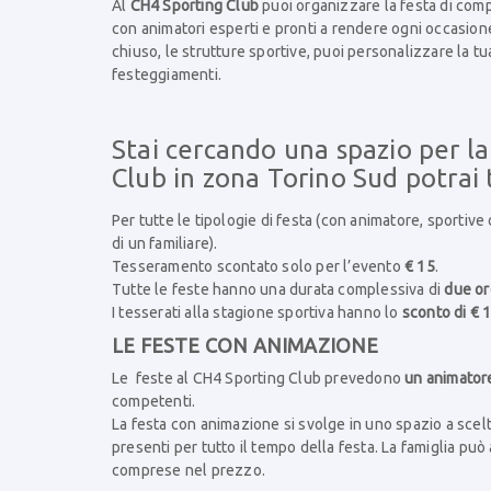
Al
CH4 Sporting Club
puoi organizzare la festa di comp
con animatori esperti e pronti a rendere ogni occasione
chiuso, le strutture sportive, puoi personalizzare la tua
festeggiamenti.
Stai cercando una spazio per l
Club in zona Torino Sud potrai 
Per tutte le tipologie di festa (con animatore, sportive 
di un familiare).
Tesseramento scontato solo per l’evento
€ 15
.
Tutte le feste hanno una durata complessiva di
due or
I tesserati alla stagione sportiva hanno lo
sconto di € 
LE FESTE CON ANIMAZIONE
Le feste al CH4 Sporting Club prevedono
un animator
competenti.
La festa con animazione si svolge in uno spazio a scelta
presenti per tutto il tempo della festa. La famiglia può
comprese nel prezzo.