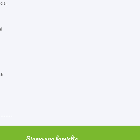
cia,
al
la
Siamo una famiglia