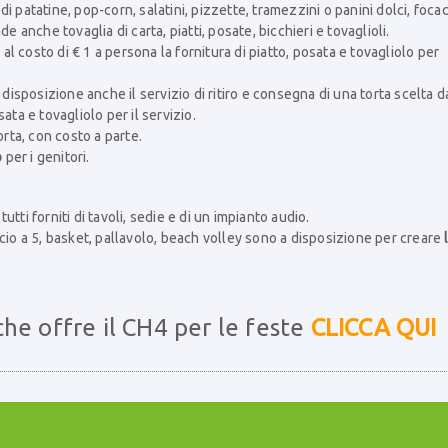
 patatine, pop-corn, salatini, pizzette, tramezzini o panini dolci, focac
e anche tovaglia di carta, piatti, posate, bicchieri e tovaglioli.
al costo di € 1 a persona la fornitura di piatto, posata e tovagliolo per
a disposizione anche il servizio di ritiro e consegna di una torta scelta d
ata e tovagliolo per il servizio.
orta, con costo a parte.
o
per i genitori.
tutti forniti di tavoli, sedie e di un impianto audio.
calcio a 5, basket, pallavolo, beach volley sono a disposizione per creare
 che offre il CH4 per le feste
CLICCA QUI