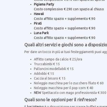
Pigiama Party
Costo complessivo € 290 con spazio al chiuso
Hawaii
Costo affitto spazio + supplemento € 90
Pirati
Costo affitto spazio + supplemento € 90
Luna Park
Costo affitto spazio + supplemento € 90
Quali altri servizi e giochi sono a disposizi
Per dare un tocco in più ai tuoi festeggiamenti puoi ag
Affitto campo da calcio € 25/ora
Truccabimbi € 15
Palloncini modellabili € 15
Addobbi € 15
Caccia al tesoro € 15
Noleggio macchina per lo zucchero filato € 60
Noleggio macchina per il pop-corn € 40
NEW
Spettacolo con mago professionista € 300
Quali sono le opzioni per il rinfresco?
Il
bar interno
è a disposizione per creare buffet e me