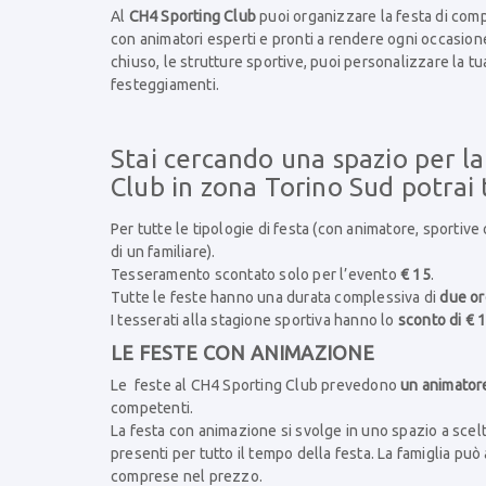
Al
CH4 Sporting Club
puoi organizzare la festa di comp
con animatori esperti e pronti a rendere ogni occasione
chiuso, le strutture sportive, puoi personalizzare la tua
festeggiamenti.
Stai cercando una spazio per l
Club in zona Torino Sud potrai 
Per tutte le tipologie di festa (con animatore, sportive 
di un familiare).
Tesseramento scontato solo per l’evento
€ 15
.
Tutte le feste hanno una durata complessiva di
due or
I tesserati alla stagione sportiva hanno lo
sconto di € 
LE FESTE CON ANIMAZIONE
Le feste al CH4 Sporting Club prevedono
un animator
competenti.
La festa con animazione si svolge in uno spazio a scelta
presenti per tutto il tempo della festa. La famiglia può
comprese nel prezzo.