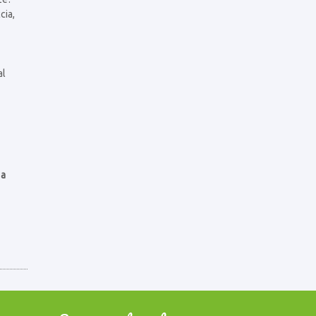
cia,
al
la