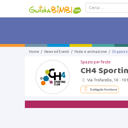
Salta al contenuto
Home
/
News ed Eventi
/
Feste e animazione
/
Organizzi
Spazio per feste
CH4 Sportin
Via Trofarello, 10 - 10


Dettaglio fornitore