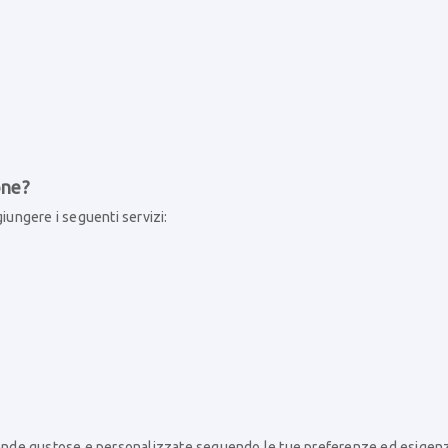
one?
giungere i seguenti servizi:
rende gustose e personalizzate seguendo le tue preferenze ed esigen