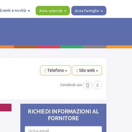
Eventi e novità
Area aziende
Area Famiglie
Telefono
Sito web

Condividi con

RICHIEDI INFORMAZIONI AL
FORNITORE