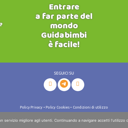
Entrare
a far parte del
mondo
?
Guidabimbi
è facile!
SEGUICI SU


Policy Privacy
•
Policy Cookies
•
Condizioni di utilizzo
rl - Corso Moncalieri, 506/28 - 10133 Torino - Tel.
+39 338 1409119
/
+39 
 un servizio migliore agli utenti. Continuando a navigare accetti l'utilizzo