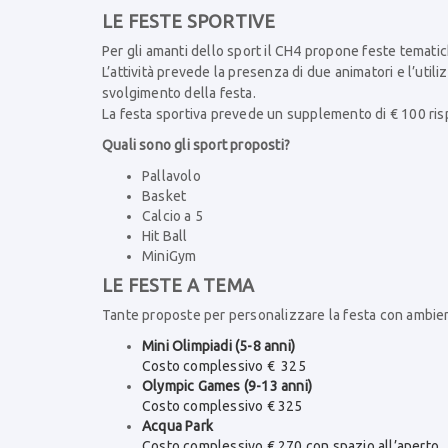
LE FESTE SPORTIVE
Per gli amanti dello sport il CH4 propone feste tematic
L’attività prevede la presenza di due animatori e l’util
svolgimento della festa.
La festa sportiva prevede un supplemento di € 100 rispe
Quali sono gli sport proposti?
Pallavolo
Basket
Calcio a 5
Hit Ball
MiniGym
LE FESTE A TEMA
Tante proposte per personalizzare la festa con ambien
Mini Olimpiadi (5-8 anni)
Costo complessivo € 325
Olympic Games (9-13 anni)
Costo complessivo € 325
Acqua Park
Costo complessivo € 270 con spazio all’aperto