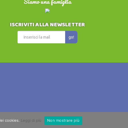
Siamo una famiglia
ISCRIVITI ALLA NEWSLETTER
go!
347 1480638
- Partita IVA 08325390014
 dei cookies.
Leggi di più
Non mostrare più