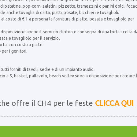
 patatine, pop-corn, salatini, pizzette, tramezzini o panini dolci, focac
e anche tovaglia di carta, piatti, posate, bicchieri e tovaglioli.
al costo di € 1 a persona la fornitura di piatto, posata e tovagliolo per
a disposizione anche il servizio di ritiro e consegna di una torta scelta d
ata e tovagliolo per il servizio.
orta, con costo a parte.
o
per i genitori.
tutti forniti di tavoli, sedie e di un impianto audio.
calcio a 5, basket, pallavolo, beach volley sono a disposizione per creare
 che offre il CH4 per le feste
CLICCA QUI