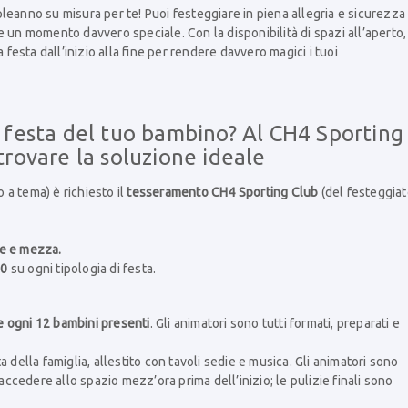
leanno su misura per te! Puoi festeggiare in piena allegria e sicurezza
 un momento davvero speciale. Con la disponibilità di spazi all’aperto,
 festa dall’inizio alla fine per rendere davvero magici i tuoi
a festa del tuo bambino? Al CH4 Sporting
trovare la soluzione ideale
o a tema) è richiesto il
tesseramento CH4 Sporting Club
(del festeggiat
e e mezza.
10
su ogni tipologia di festa.
e ogni 12 bambini presenti
. Gli animatori sono tutti formati, preparati e
 della famiglia, allestito con tavoli sedie e musica. Gli animatori sono
 accedere allo spazio mezz’ora prima dell’inizio; le pulizie finali sono