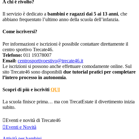
A chi è rivolto?
Il servizio è dedicato a
bambini e ragazzi dai 5 ai 13 anni
, che
abbiano frequentato l’ultimo anno della scuola dell’infanzia.
Come iscriversi?
Per informazioni e iscrizioni è possibile contattare direttamente il
centro sportivo Trecate46.
Telefono:
011 19378007
Email:
centrosportivoestivo@trecate46.it
Le iscrizioni si possono anche effettuare comodamente online. Sul
sito Trecate46 sono disponibili
due tutorial pratici per completare
l’intero processo in autonomia
.
Scopri di più e iscriviti
QUI
La scuola finisce prima… ma con TrecatEstate il divertimento inizia
subito.

Eventi e novità di Trecate46

Eventi e Novità
Attività per bambini