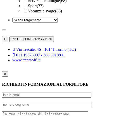
Servizi per famiglie
(68)
Sport
(33)
Vacanze e svago
(86)

RICHIEDI INFORMAZIONI

Via Trecate, 46 - 10141 Torino (TO)

011.19378007 - 388.3918841
www.trecate46.it
×
RICHIEDI INFORMAZIONI AL FORNITORE