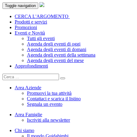
Toggle navigation
CERCA L'ARGOMENTO
Prodotti e servizi
Promozioni
Eventi e Novità
Tutti gli eventi
Agenda degli eventi di oggi
Agenda degli eventi di domani
Agenda degli eventi della settimana
Agenda degli eventi del mese
Approfondimenti
Area Aziende
Promuovi la tua attività
Contattaci e scarica il listino
Segnala un evento
Area Famiglie
Iscriviti alla newsletter
Chi siamo
Il mondo Guidabimbi