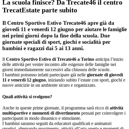
La scuola finisce? Da Trecate46 il centro
TrecatEstate parte subito
Il Centro Sportivo Estivo Trecate46 apre già da
giovedì 11 e venerdì 12 giugno per aiutare le famiglie
nei primi giorni dopo la fine della scuola. Due
giornate speciali di sport, giochi e socialità per
bambini e ragazzi dai 5 ai 13 anni.
Il
Centro Sportivo Estivo di Trecate46 a Torino
anticipa l’inizio
delle attività per venire incontro alle esigenze delle famiglie nei
giorni immediatamente successivi alla chiusura delle scuole.
I bambini potranno infatti partecipare già nelle
giornate di giovedì
11 e venerdì 12 giugno
, iniziando subito l’estate con sport, giochi e
nuove amicizie in un ambiente sicuro e organizzato.
Quali attività si svolgono?
Anche in queste prime giornate, il programma sarà ricco di
attività
multisportive e momenti di divertimento
pensati per coinvolgere i
partecipanti in modo dinamico e stimolante.
I bambini saranno seguiti da educatori qualificati e animatori
sportivi, alternando movimento, attività all’aria aperta e momenti di