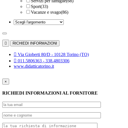
Servizi per famiglie
(68)
Sport
(33)
Vacanze e svago
(86)

RICHIEDI INFORMAZIONI

Via Gioberti 80/D - 10128 Torino (TO)

011.5806363 - 338.4803306
www.didatticatorino.it
×
RICHIEDI INFORMAZIONI AL FORNITORE