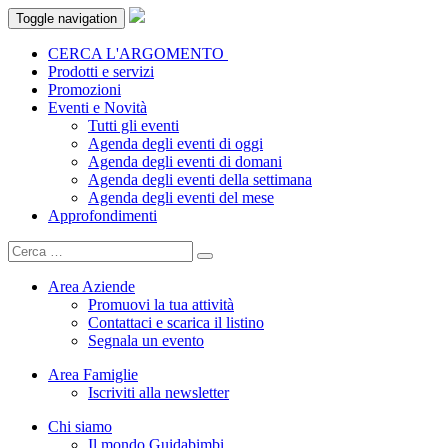
Toggle navigation
CERCA L'ARGOMENTO
Prodotti e servizi
Promozioni
Eventi e Novità
Tutti gli eventi
Agenda degli eventi di oggi
Agenda degli eventi di domani
Agenda degli eventi della settimana
Agenda degli eventi del mese
Approfondimenti
Area Aziende
Promuovi la tua attività
Contattaci e scarica il listino
Segnala un evento
Area Famiglie
Iscriviti alla newsletter
Chi siamo
Il mondo Guidabimbi