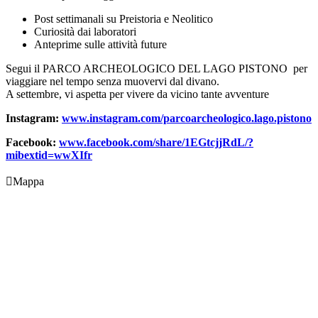
Post settimanali su Preistoria e Neolitico
Curiosità dai laboratori
Anteprime sulle attività future
Segui il PARCO ARCHEOLOGICO DEL LAGO PISTONO per
viaggiare nel tempo senza muovervi dal divano.
A settembre, vi aspetta per vivere da vicino tante avventure
Instagram:
www.instagram.com/parcoarcheologico.lago.pistono
Facebook:
www.facebook.com/share/1EGtcjjRdL/?
mibextid=wwXIfr

Mappa