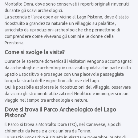
Montalto Dora, dove sono conservati i reperti originali rinvenuti
durante gli scavi archeologici.
La seconda è l’area open air vicino al Lago Pistono, dove è stato
ricostruito a grandezza naturale un villaggio su palafitte,
arricchito da riproduzioni archeologiche che permettono di
comprendere come vivevano gli uomini e le donne della
Preistoria.
Come si svolge la visita?
Durante le aperture domenicali i visitatori vengono accompagnati
da archeologhe e archeologi in una visita guidata che parte dallo
Spazio Espositivo e prosegue con una piacevole passeggiata
lungo la strada delle vigne fino alle rive del lago.
Qui è possibile esplorare le ricostruzioni del villaggio, osservare
da vicino gli strumenti utilizzati nel Neolitico e immergersi in un
viaggio nel tempo tra archeologia e natura.
Dove si trova il Parco Archeologico del Lago
Pistono?
Il Parco si trova a Montalto Dora (TO), nel Canavese, a pochi
chilometri da Ivrea e a circa un’ora da Torino.
Lo Spazio Espositivo è situato in Piazza IV Novembre, punto di