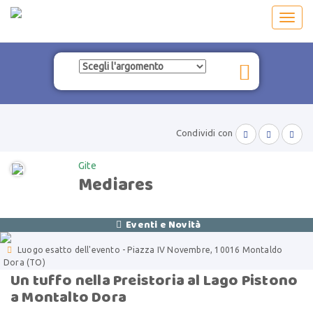
Toggl
navig
Condividi con



Gite
Mediares
Eventi e Novità


Luogo esatto dell'evento - Piazza IV Novembre, 10016 Montaldo
Dora (TO)
Un tuffo nella Preistoria al Lago Pistono
a Montalto Dora