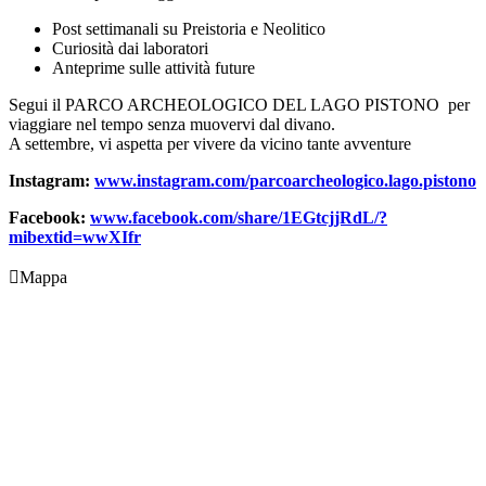
Post settimanali su Preistoria e Neolitico
Curiosità dai laboratori
Anteprime sulle attività future
Segui il PARCO ARCHEOLOGICO DEL LAGO PISTONO per
viaggiare nel tempo senza muovervi dal divano.
A settembre, vi aspetta per vivere da vicino tante avventure
Instagram:
www.instagram.com/parcoarcheologico.lago.pistono
Facebook:
www.facebook.com/share/1EGtcjjRdL/?
mibextid=wwXIfr

Mappa