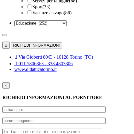
Servizi per famiglie
(68)
Sport
(33)
Vacanze e svago
(86)

RICHIEDI INFORMAZIONI

Via Gioberti 80/D - 10128 Torino (TO)

011.5806363 - 338.4803306
www.didatticatorino.it
×
RICHIEDI INFORMAZIONI AL FORNITORE