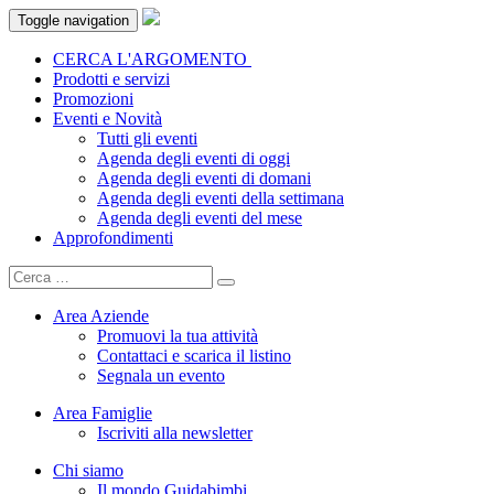
Toggle navigation
CERCA L'ARGOMENTO
Prodotti e servizi
Promozioni
Eventi e Novità
Tutti gli eventi
Agenda degli eventi di oggi
Agenda degli eventi di domani
Agenda degli eventi della settimana
Agenda degli eventi del mese
Approfondimenti
Area Aziende
Promuovi la tua attività
Contattaci e scarica il listino
Segnala un evento
Area Famiglie
Iscriviti alla newsletter
Chi siamo
Il mondo Guidabimbi