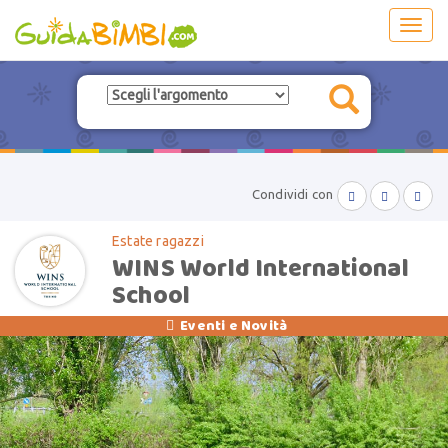
Toggl
navig
Condividi con



Estate ragazzi
WINS World International
School
Eventi e Novità
