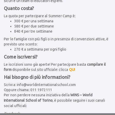
sicuri e un team di educatori esperti.
Quanto costa?
La quota per partecipare al Summer Camp è:
300 € per una settimana
580 € per due settimane
840 € per tre settimane
Per le famiglie con più figli o in presenza di convenzioni attive, è
previsto uno sconto:
270 € a settimana per ogni figlio
Come iscriversi?
Le iscrizioni sono già aperte! Per partecipare basta
compilare il
form
disponibile sul sito ufficiale: clicca
QUI
Hai bisogno di più informazioni?
Scrivi a:
info@worldinternationalschool.com
Oppure chiama: 011 1972111
Per non perdere nessuna iniziativa della
WINS – World
International School of Torino
, è possibile seguire i suoi canali
social ufficiali:
Facebook