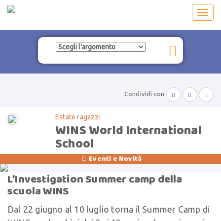
Toggl
navig
Condividi con



Estate ragazzi
WINS World International
School
Eventi e Novità

L’Investigation Summer camp della
scuola WINS
Dal 22 giugno al 10 luglio torna il Summer Camp di