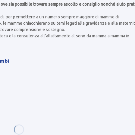
 dove sia possibile trovare sempre ascolto e consiglio nonché aiuto prat
ie sedi, per permettere a un numero sempre maggiore di mamme di
o, le mamme chiacchierano su temi legati alla gravidanza e alla maternit
e trovare comprensione e sostegno.
scioteca e la consulenza all’allattamento al seno da mamma a mamma in
imbi