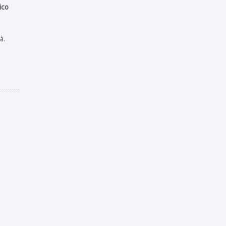
ico
à.