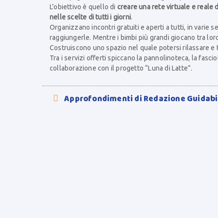
L’obiettivo è quello di
creare una rete virtuale e reale
nelle scelte di tutti i giorni
.
Organizzano incontri gratuiti e aperti a tutti, in var
raggiungerle. Mentre i bimbi più grandi giocano tra lor
Costruiscono uno spazio nel quale potersi rilassare 
Tra i servizi offerti spiccano la pannolinoteca, la fa
collaborazione con il progetto “Luna di Latte”.
Approfondimenti di Redazione Guidab
