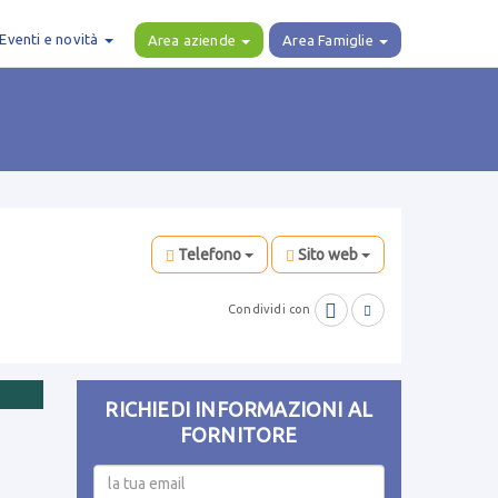
Eventi e novità
Area aziende
Area Famiglie
Telefono
Sito web

Condividi con

RICHIEDI INFORMAZIONI AL
FORNITORE