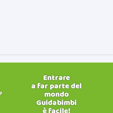
Entrare
a far parte del
mondo
?
Guidabimbi
è facile!