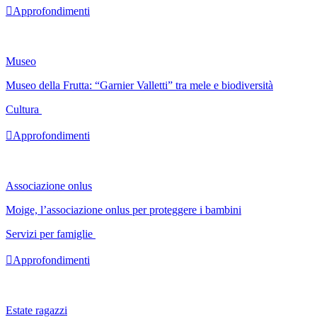

Approfondimenti
Museo
Museo della Frutta: “Garnier Valletti” tra mele e biodiversità
Cultura

Approfondimenti
Associazione onlus
Moige, l’associazione onlus per proteggere i bambini
Servizi per famiglie

Approfondimenti
Estate ragazzi