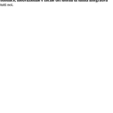
onomico, motivazionale e fiscale dei sistemi di sanità integrativa
utti noi.