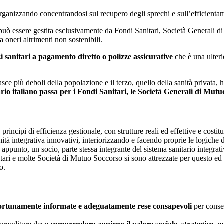
 riorganizzando concentrandosi sul recupero degli sprechi e sull’efficient
e può essere gestita esclusivamente da Fondi Sanitari, Società Generali 
a oneri altrimenti non sostenibili.
zi sanitari a pagamento diretto o polizze assicurative
che è una ulteri
fasce più deboli della popolazione e il terzo, quello della sanità privata, 
rio italiano passa per i Fondi Sanitari, le Società Generali di Mutu
rincipi di efficienza gestionale, con strutture reali ed effettive e costitu
nità integrativa innovativi, interiorizzando e facendo proprie le logiche d
appunto, un socio, parte stessa integrante del sistema sanitario integra
tari e molte Società di Mutuo Soccorso si sono attrezzate per questo ed og
o.
opportunamente informate e adeguatamente rese consapevoli
per conse