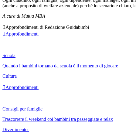
Ogni cittadino, ogni famiglia, ogni dipendente, ogni manager, ogni i
(anche a proposito di welfare aziendale) perché lo scenario è chiaro, leg
A cura di Mutua MBA

Approfondimenti di Redazione Guidabimbi

Approfondimenti
Scuola
Quando i bambini tornano da scuola è il momento di giocare
Cultura

Approfondimenti
Consigli per famiglie
Trascorrere il weekend coi bambini tra passeggiate e relax
Divertimento