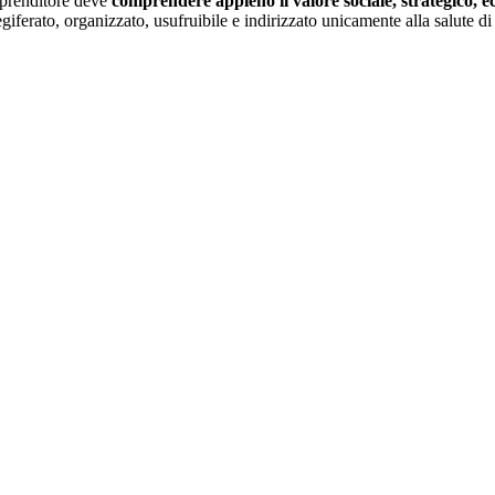
mprenditore deve
comprendere appieno il valore sociale, strategico, ec
iferato, organizzato, usufruibile e indirizzato unicamente alla salute di t