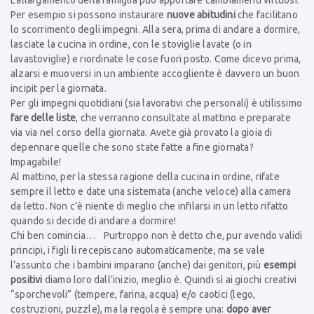
L’allargamento della famiglia può apportare cambiamenti virtuosi.
Per esempio si possono instaurare
nuove abitudini
che facilitano
lo scorrimento degli impegni. Alla sera, prima di andare a dormire,
lasciate la cucina in ordine, con le stoviglie lavate (o in
lavastoviglie) e riordinate le cose fuori posto. Come dicevo prima,
alzarsi e muoversi in un ambiente accogliente è davvero un buon
incipit per la giornata.
Per gli impegni quotidiani (sia lavorativi che personali) è utilissimo
fare delle liste
, che verranno consultate al mattino e preparate
via via nel corso della giornata. Avete già provato la gioia di
depennare quelle che sono state fatte a fine giornata?
Impagabile!
Al mattino, per la stessa ragione della cucina in ordine, rifate
sempre il letto e date una sistemata (anche veloce) alla camera
da letto. Non c’è niente di meglio che infilarsi in un letto rifatto
quando si decide di andare a dormire!
Chi ben comincia… Purtroppo non è detto che, pur avendo validi
principi, i figli li recepiscano automaticamente, ma se vale
l’assunto che i bambini imparano (anche) dai genitori, più
esempi
positivi
diamo loro dall’inizio, meglio è. Quindi sì ai giochi creativi
“sporchevoli” (tempere, farina, acqua) e/o caotici (lego,
costruzioni, puzzle), ma la regola è sempre una:
dopo aver