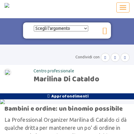
Toggl
navig
Condividi con



Centro professionale
Marilina Di Cataldo
Approfondimenti

Bambini e ordine: un binomio possibile
La Professional Organizer Marilina di Cataldo ci dà
qualche dritta per mantenere un po’ di ordine in