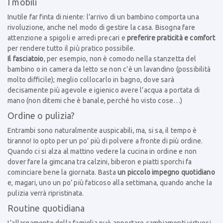
I mobili
Inutile far finta di niente: l’arrivo di un bambino comporta una
rivoluzione, anche nel modo di gestire la casa. Bisogna fare
attenzione a spigoli e arredi precari e
preferire praticità e comfort
per rendere tutto il più pratico possibile.
Il fasciatoio
, per esempio, non è comodo nella stanzetta del
bambino o in camera da letto se non c’è un lavandino (possibilità
molto difficile); meglio collocarlo in bagno, dove sarà
decisamente più agevole e igienico avere l’acqua a portata di
mano (non ditemi che è banale, perché ho visto cose…)
Ordine o pulizia?
Entrambi sono naturalmente auspicabili, ma, si sa, il tempo è
tiranno! Io opto per un po’ più di polvere a fronte di più ordine.
Quando ci si alza al mattino vedere la cucina in ordine e non
dover fare la gimcana tra calzini, biberon e piatti sporchi fa
cominciare bene la giornata. Basta
un piccolo impegno quotidiano
e, magari, uno un po’ più faticoso alla settimana, quando anche la
pulizia verrà ripristinata.
Routine quotidiana