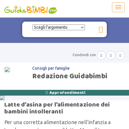
Toggl
navig
Condividi con



Consigli per famiglie
Redazione Guidabimbi
Approfondimenti

Latte d’asina per l’alimentazione dei
bambini intolleranti
Per una corretta alimentazione nell’infanzia a