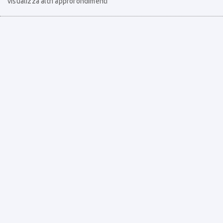
visualizza altri approfondimenti