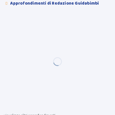
Approfondimenti di Redazione Guidabimbi
